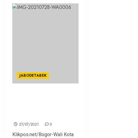
JABODETABEK
Rakor Relawan Pemuda
Penanganan Covid-19, Bima
Arya Sampaikan Fokus Dua
Hal
27/07/2021
0
Klikpos.net/Bogor-Wali Kota