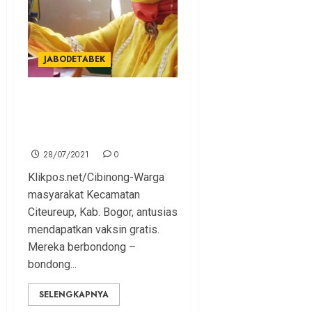
JABODETABEK
Puskesmas Citeureup
Layani Serbuan Vaksinasi
Gratis
28/07/2021
0
Klikpos.net/Cibinong-Warga
masyarakat Kecamatan
Citeureup, Kab. Bogor, antusias
mendapatkan vaksin gratis.
Mereka berbondong –
bondong...
SELENGKAPNYA