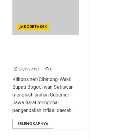
JABODETABEK
Wabup Iwan Ikuti Arahan
Gubernur Soal Pengendalian
Inflasi Daerah
27/07/2021
0
Klikpos.net/Cibinong-Wakil
Bupati Bogor, Iwan Setiawan
mengikuti arahan Gubernur
Jawa Barat mengenai
pengendalian inflasi daerah....
SELENGKAPNYA