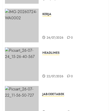
KERJA
Belum Lama Dibangun Jalan
Beton di Lingkungan Kelurahan
Pabuaran Cibinong Sudah Retak
24/07/2026
0
HEADLINES
Sinergi Menuju Indonesia Emas,
Majelis Umat Kristen Indonesia
(MUKI) Gelar Munas III di Jakarta
22/07/2026
0
JABODETABEK
DPD PSI Kab. Bogor Optimistis
Lolos Verifikasi Faktual