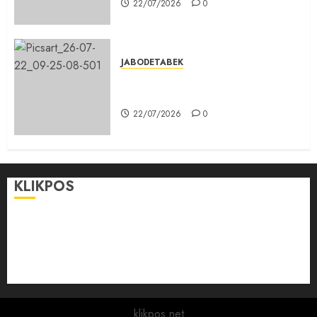
22/07/2026
0
JABODETABEK
Karang Taruna, Agen Informasi
Pemerintah kepada Masyarakat
22/07/2026
0
KLIKPOS
Disclaimer
KONTAK
Pedoman Media Siber
Redaksi
klikpos.net