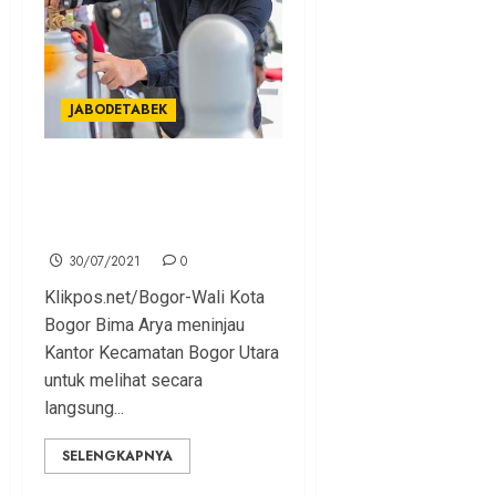
JABODETABEK
Pemkot Bogor Siapkan Isi
Ulang Oksigen di Setiap
Kecamatan
30/07/2021
0
Klikpos.net/Bogor-Wali Kota
Bogor Bima Arya meninjau
Kantor Kecamatan Bogor Utara
untuk melihat secara
langsung...
SELENGKAPNYA