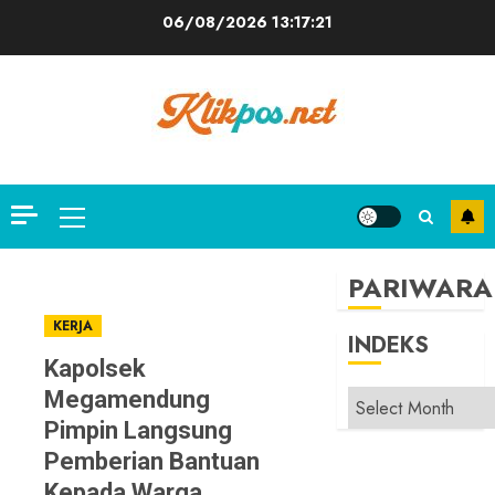
Skip
06/08/2026
13:17:21
to
content
Primary
Menu
PARIWARA
KERJA
INDEKS
Kapolsek
Megamendung
INDEKS
Pimpin Langsung
Pemberian Bantuan
Kepada Warga