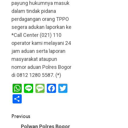
payung hukumnya masuk
dalam tindak pidana
perdagangan orang TPPO
segera adukan laporkan ke
*Call Center (021) 110
operator kami melayani 24
jam aduan serta laporan
masyarakat ataupun
nomor aduan Polres Bogor
di 0812 1280 5587. (*)
WhatsApp
Line
Message
Facebook
Twitter
Share
Post
Previous
navigation
Previous
Polwan Polres Bogor