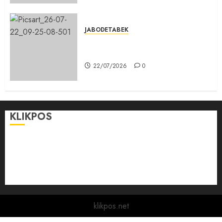
JABODETABEK
Karang Taruna, Agen Informasi
Pemerintah kepada Masyarakat
22/07/2026
0
KLIKPOS
Disclaimer
KONTAK
Pedoman Media Siber
Redaksi
klikpos.net