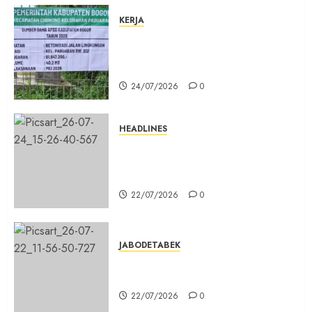
KERJA
Belum Lama Dibangun Jalan
Beton di Lingkungan Kelurahan
Pabuaran Cibinong Sudah Retak
24/07/2026
0
HEADLINES
Sinergi Menuju Indonesia Emas,
Majelis Umat Kristen Indonesia
(MUKI) Gelar Munas III di Jakarta
22/07/2026
0
JABODETABEK
DPD PSI Kab. Bogor Optimistis
Lolos Verifikasi Faktual
22/07/2026
0