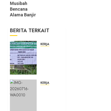
Musibah
Bencana
Alama Banjir
BERITA TERKAIT
KERJA
Belum
Lama
Dibangun
Jalan
Beton di
Lingkungan
Kelurahan
KERJA
Pabuaran
Sinergitas
Cibinong
TNI dan
Sudah
Polri,
Retak
Anggota
Bhabinkamtibmas