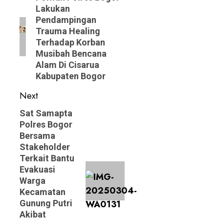
Lakukan
post:
Pendampingan
Trauma Healing
Terhadap Korban
Musibah Bencana
Alam Di Cisarua
Kabupaten Bogor
Next
Next
Sat Samapta
Polres Bogor
post:
Bersama
Stakeholder
Terkait Bantu
Evakuasi
Warga
Kecamatan
Gunung Putri
Akibat