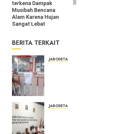
terkena Dampak
Musibah Bencana
Alam Karena Hujan
Sangat Lebat
BERITA TERKAIT
JABODETABEK
Hampir
3 Jam,
Sopir
Angkutan
Umum
Tidak
Bisa
JABODETABEK
Mengisi
DPD PSI
Bahan
Kab.
Bakar
Bogor
Gas di
Optimistis