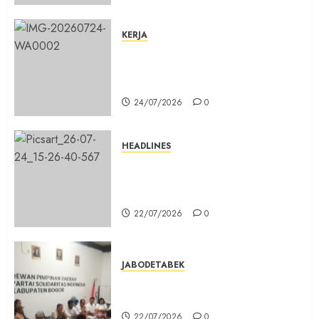
KERJA
Belum Lama Dibangun Jalan
Beton di Lingkungan Kelurahan
Pabuaran Cibinong Sudah Retak
24/07/2026
0
HEADLINES
Sinergi Menuju Indonesia Emas,
Majelis Umat Kristen Indonesia
(MUKI) Gelar Munas III di Jakarta
22/07/2026
0
JABODETABEK
DPD PSI Kab. Bogor Optimistis
Lolos Verifikasi Faktual
22/07/2026
0