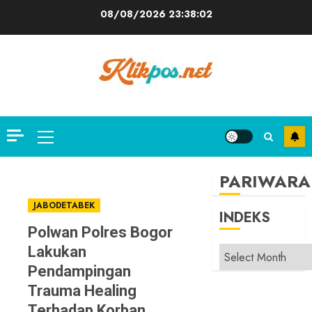
Skip
08/08/2026
23:38:02
to
content
Primary
Menu
PARIWARA
JABODETABEK
INDEKS
Polwan Polres Bogor
Lakukan
INDEKS
Pendampingan
Trauma Healing
Terhadap Korban