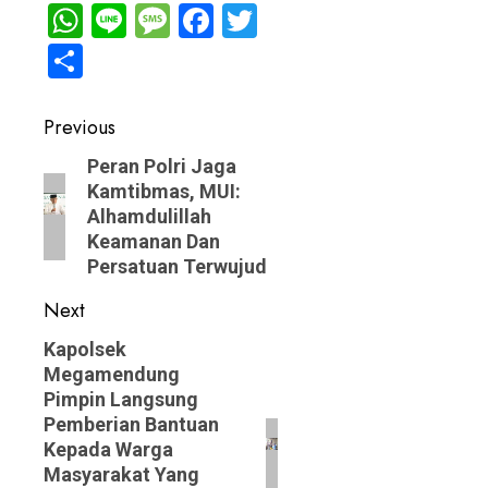
WhatsApp
Line
Message
Facebook
Twitter
Share
Post
Previous
navigation
Previous
Peran Polri Jaga
Kamtibmas, MUI:
post:
Alhamdulillah
Keamanan Dan
Persatuan Terwujud
Next
Next
Kapolsek
Megamendung
post:
Pimpin Langsung
Pemberian Bantuan
Kepada Warga
Masyarakat Yang