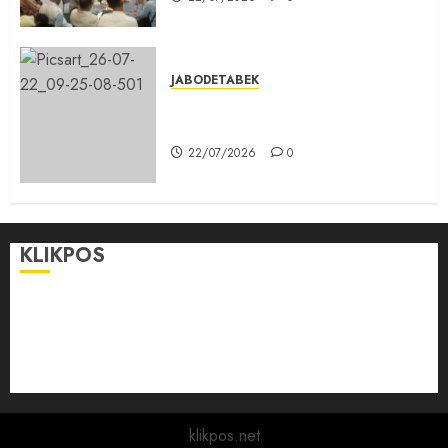
JABODETABEK
Karang Taruna, Agen Informasi
Pemerintah kepada Masyarakat
22/07/2026
0
KLIKPOS
Disclaimer
KONTAK
Pedoman Media Siber
Redaksi
klikpos.net