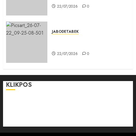
22/07/2026
0
JABODETABEK
Karang Taruna, Agen Informasi
Pemerintah kepada Masyarakat
22/07/2026
0
KLIKPOS
Disclaimer
KONTAK
Pedoman Media Siber
Redaksi