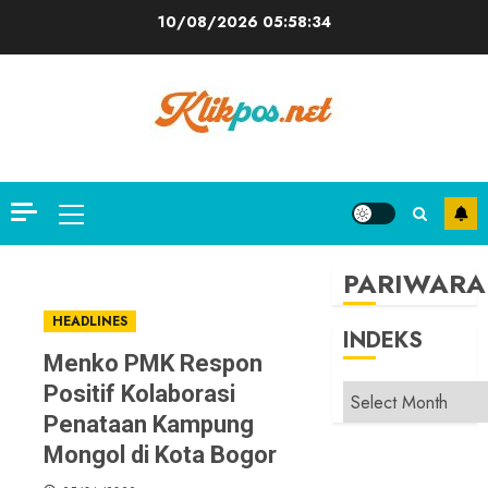
Skip
10/08/2026
05:58:34
to
content
Primary
Menu
PARIWARA
HEADLINES
INDEKS
Menko PMK Respon
Positif Kolaborasi
INDEKS
Penataan Kampung
Mongol di Kota Bogor