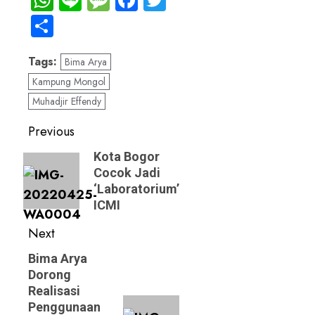
WhatsApp
Line
Message
Facebook
Twitter
Share
Tags:
Bima Arya
Kampung Mongol
Muhadjir Effendy
Post
Previous
navigation
Previous
Kota Bogor
Cocok Jadi
post:
‘Laboratorium’
ICMI
Next
Next
Bima Arya
Dorong
post:
Realisasi
Penggunaan