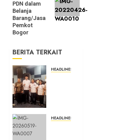
PDN dalam
Belanja
Barang/Jasa
Pemkot
Bogor
BERITA TERKAIT
HEADLINES
Sinergi
Menuju
Indonesia
Emas,
Majelis
Umat
Kristen
HEADLINES
Indonesia
Bro Ron
(MUKI)
di
Gelar
Bogor: