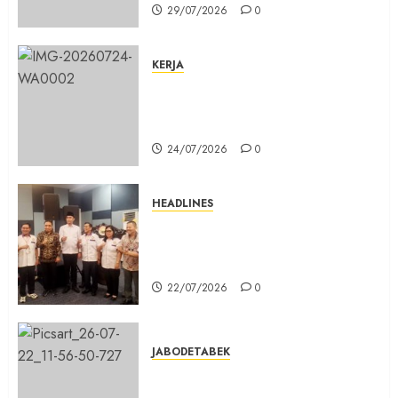
29/07/2026
0
KERJA
Belum Lama Dibangun Jalan
Beton di Lingkungan Kelurahan
Pabuaran Cibinong Sudah Retak
24/07/2026
0
HEADLINES
Sinergi Menuju Indonesia Emas,
Majelis Umat Kristen Indonesia
(MUKI) Gelar Munas III di Jakarta
22/07/2026
0
JABODETABEK
DPD PSI Kab. Bogor Optimistis
Lolos Verifikasi Faktual