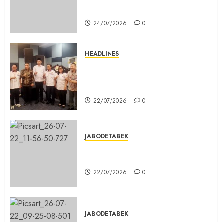
Pabuaran Cibinong Sudah Retak
24/07/2026
0
HEADLINES
Sinergi Menuju Indonesia Emas,
Majelis Umat Kristen Indonesia
(MUKI) Gelar Munas III di Jakarta
22/07/2026
0
JABODETABEK
DPD PSI Kab. Bogor Optimistis
Lolos Verifikasi Faktual
22/07/2026
0
JABODETABEK