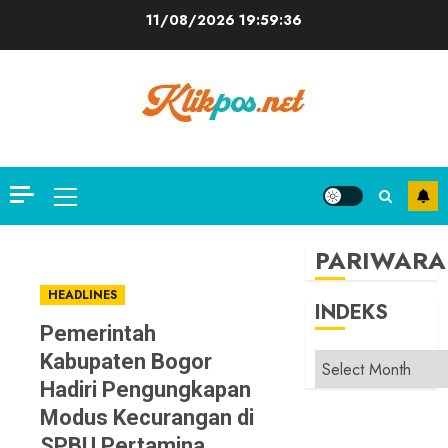
Skip
11/08/2026
19:59:37
to
content
Primary
Menu
PARIWARA
HEADLINES
INDEKS
Pemerintah
Kabupaten Bogor
INDEKS
Hadiri Pengungkapan
Modus Kecurangan di
SPBU Pertamina