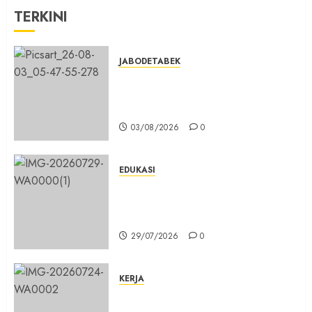
0
TERKINI
19/05/2026
0
JABODETABEK
Hampir 3 Jam, Sopir Angkutan
Umum Tidak Bisa Mengisi Bahan
Bakar Gas di SPBG Citeureup
03/08/2026
0
EDUKASI
Masuk Program Sekolah Maung,
SMKN 1 Cibinong Siap Cetak 704
Siswa Baru Jadi Manusia Unggul
29/07/2026
0
KERJA
Belum Lama Dibangun Jalan
Beton di Lingkungan Kelurahan