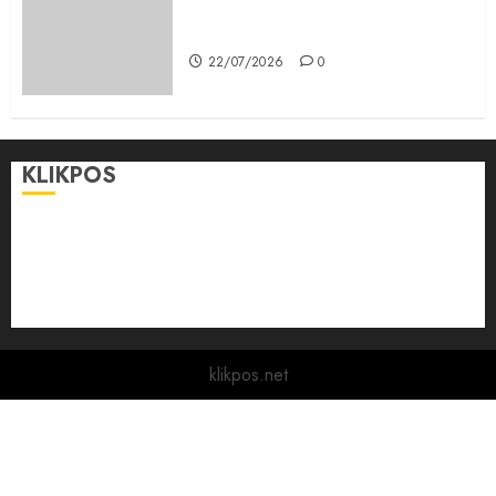
Karang Taruna, Agen Informasi
Pemerintah kepada Masyarakat
22/07/2026
0
KLIKPOS
Disclaimer
KONTAK
Pedoman Media Siber
Redaksi
klikpos.net