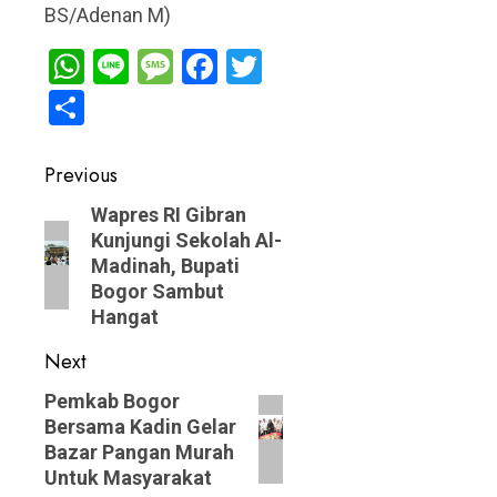
BS/Adenan M)
WhatsApp
Line
Message
Facebook
Twitter
Share
Post
Previous
navigation
Previous
Wapres RI Gibran
Kunjungi Sekolah Al-
post:
Madinah, Bupati
Bogor Sambut
Hangat
Next
Next
Pemkab Bogor
Bersama Kadin Gelar
post:
Bazar Pangan Murah
Untuk Masyarakat