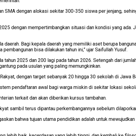
emerintah.
dan SMA dengan alokasi sekitar 300-350 siswa per jenjang, sehi
2025 dengan mempertimbangkan situasi dan kondisi yang ada. Je
la daerah. Bagi kepala daerah yang memiliki aset berupa bangun
 pembangunan bisa dilakukan tahun ini,” ujar Saifullah Yusuf.
hun 2025 dan 200 lagi pada tahun 2026. Setengah dari jumlah 
rgantung pada usulan yang paling memungkinkan.
kyat, dengan target sebanyak 20 hingga 30 sekolah di Jawa Ba
stem pendaftaran awal bagi warga miskin di sekitar lokasi sekol
erian terkait dan akan diberikan kursus tambahan.
kyat sambil terus dipantau perkembangannya sebelum dilaporkan 
gaskan bahwa tujuan utama pendidikan adalah untuk mewujudkan 
 lebih baik, kecerdasan yang lebih tinggi, dan kembali ke filosof