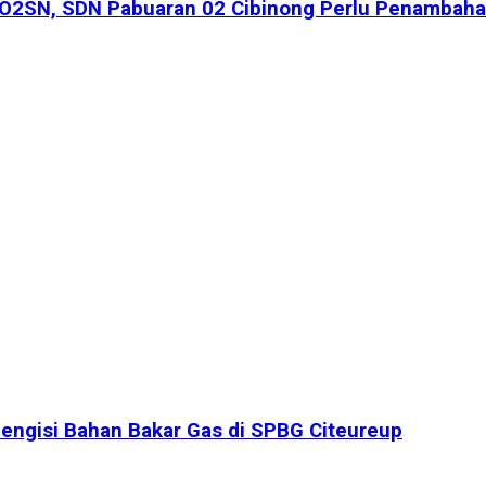
i O2SN, SDN Pabuaran 02 Cibinong Perlu Penambaha
engisi Bahan Bakar Gas di SPBG Citeureup