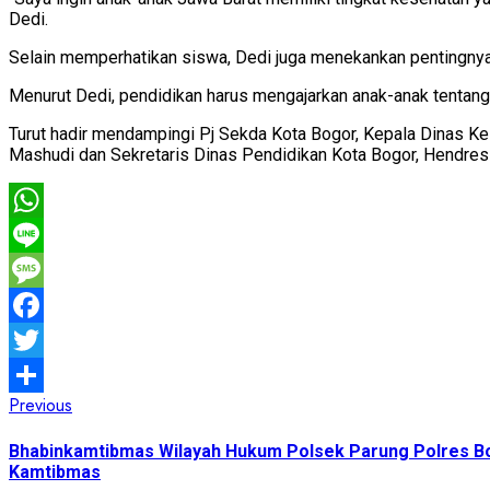
Dedi.
Selain memperhatikan siswa, Dedi juga menekankan pentingnya 
Menurut Dedi, pendidikan harus mengajarkan anak-anak tenta
Turut hadir mendampingi Pj Sekda Kota Bogor, Kepala Dinas Ke
Mashudi dan Sekretaris Dinas Pendidikan Kota Bogor, Hendres
WhatsApp
Line
Message
Facebook
Twitter
Post
Previous
Previous
Share
post:
navigation
Bhabinkamtibmas Wilayah Hukum Polsek Parung Polres Bo
Kamtibmas