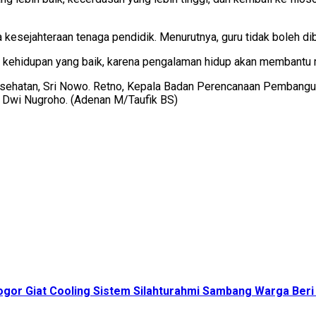
kesejahteraan tenaga pendidik. Menurutnya, guru tidak boleh di
ng kehidupan yang baik, karena pengalaman hidup akan membant
sehatan, Sri Nowo. Retno, Kepala Badan Perencanaan Pembanguna
 Dwi Nugroho. (Adenan M/Taufik BS)
gor Giat Cooling Sistem Silahturahmi Sambang Warga Beri