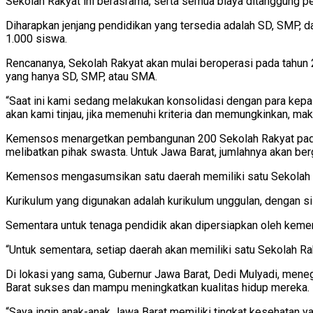
Sekolah Rakyat ini berasrama, serta semua biaya ditanggung p
Diharapkan jenjang pendidikan yang tersedia adalah SD, SMP, 
1.000 siswa.
Rencananya, Sekolah Rakyat akan mulai beroperasi pada tahun 
yang hanya SD, SMP, atau SMA.
“Saat ini kami sedang melakukan konsolidasi dengan para kepa
akan kami tinjau, jika memenuhi kriteria dan memungkinkan, maka
Kemensos menargetkan pembangunan 200 Sekolah Rakyat pada ta
melibatkan pihak swasta. Untuk Jawa Barat, jumlahnya akan be
Kemensos mengasumsikan satu daerah memiliki satu Sekolah Ra
Kurikulum yang digunakan adalah kurikulum unggulan, dengan si
Sementara untuk tenaga pendidik akan dipersiapkan oleh kement
“Untuk sementara, setiap daerah akan memiliki satu Sekolah Ra
Di lokasi yang sama, Gubernur Jawa Barat, Dedi Mulyadi, mene
Barat sukses dan mampu meningkatkan kualitas hidup mereka.
“Saya ingin anak-anak Jawa Barat memiliki tingkat kesehatan yang