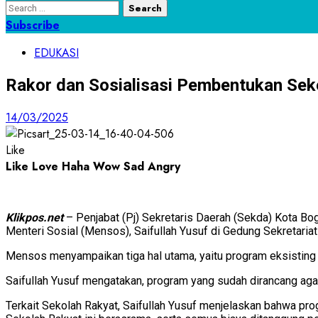
Search
for:
Subscribe
EDUKASI
Rakor dan Sosialisasi Pembentukan Sek
14/03/2025
Like
Like
Love
Haha
Wow
Sad
Angry
Klikpos.net
– Penjabat (Pj) Sekretaris Daerah (Sekda) Kota Bo
Menteri Sosial (Mensos), Saifullah Yusuf di Gedung Sekretari
Mensos menyampaikan tiga hal utama, yaitu program eksisting
Saifullah Yusuf mengatakan, program yang sudah dirancang agar
Terkait Sekolah Rakyat, Saifullah Yusuf menjelaskan bahwa pr