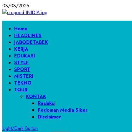
Skip
08/08/2026
to
content
Primary
Home
Menu
HEADLINES
JABODETABEK
KERJA
EDUKASI
STYLE
SPORT
MISTERI
TEKNO
TOUR
KONTAK
Redaksi
Pedoman Media Siber
Disclaimer
Light/Dark Button