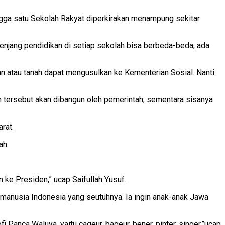
ngga satu Sekolah Rakyat diperkirakan menampung sekitar
njang pendidikan di setiap sekolah bisa berbeda-beda, ada
an atau tanah dapat mengusulkan ke Kementerian Sosial. Nanti
tersebut akan dibangun oleh pemerintah, sementara sisanya
rat.
ah.
ke Presiden,” ucap Saifullah Yusuf.
manusia Indonesia yang seutuhnya. Ia ingin anak-anak Jawa
i Panca Waluya, yaitu cageur, bageur, bener, pinter, singer,”ucap