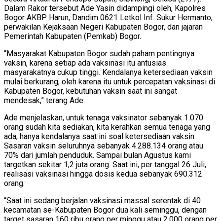
Dalam Rakor tersebut Ade Yasin didampingi oleh, Kapolres
Bogor AKBP Harun, Dandim 0621 Letkol Inf. Sukur Hermanto,
perwakilan Kejaksaan Negeri Kabupaten Bogor, dan jajaran
Pemerintah Kabupaten (Pemkab) Bogor.
“Masyarakat Kabupaten Bogor sudah paham pentingnya
vaksin, karena setiap ada vaksinasi itu antusias
masyarakatnya cukup tinggi. Kendalanya ketersediaan vaksin
mulai berkurang, oleh karena itu untuk percepatan vaksinasi di
Kabupaten Bogor, kebutuhan vaksin saat ini sangat
mendesak,” terang Ade.
Ade menjelaskan, untuk tenaga vaksinator sebanyak 1.070
orang sudah kita sediakan, kita kerahkan semua tenaga yang
ada, hanya kendalanya saat ini soal ketersediaan vaksin.
Sasaran vaksin seluruhnya sebanyak 4.288.134 orang atau
70% dari jumlah penduduk. Sampai bulan Agustus kami
targetkan sekitar 1,2 juta orang. Saat ini, per tanggal 26 Juli,
realisasi vaksinasi hingga dosis kedua sebanyak 690.312
orang.
“Saat ini sedang berjalan vaksinasi massal serentak di 40
kecamatan se-Kabupaten Bogor dua kali seminggu, dengan
target sasaran 160 ribu orang per minggu atau 2.000 orang per