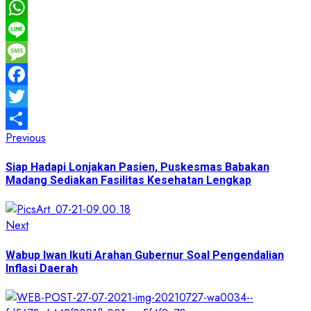
WhatsApp
Line
Message
Facebook
Twitter
Post
Previous
Previous
Share
post:
navigation
Siap Hadapi Lonjakan Pasien, Puskesmas Babakan
Madang Sediakan Fasilitas Kesehatan Lengkap
Next
Next
post:
Wabup Iwan Ikuti Arahan Gubernur Soal Pengendalian
Inflasi Daerah