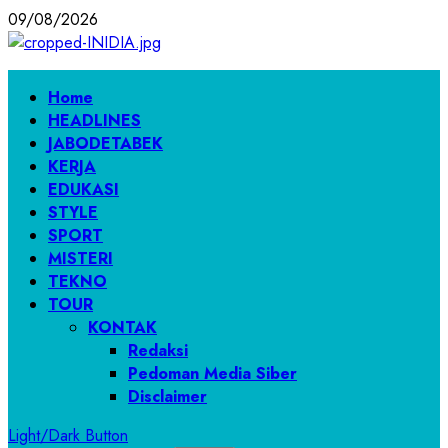
Skip
09/08/2026
to
content
Primary
Home
Menu
HEADLINES
JABODETABEK
KERJA
EDUKASI
STYLE
SPORT
MISTERI
TEKNO
TOUR
KONTAK
Redaksi
Pedoman Media Siber
Disclaimer
Light/Dark Button