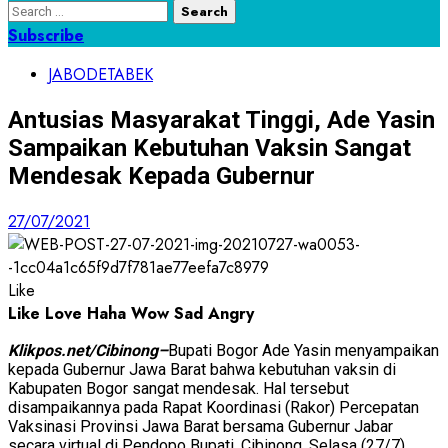
Search
for:
Subscribe
JABODETABEK
Antusias Masyarakat Tinggi, Ade Yasin
Sampaikan Kebutuhan Vaksin Sangat
Mendesak Kepada Gubernur
27/07/2021
Like
Like
Love
Haha
Wow
Sad
Angry
Klikpos.net/Cibinong
–
Bupati Bogor Ade Yasin menyampaikan
kepada Gubernur Jawa Barat bahwa kebutuhan vaksin di
Kabupaten Bogor sangat mendesak. Hal tersebut
disampaikannya pada Rapat Koordinasi (Rakor) Percepatan
Vaksinasi Provinsi Jawa Barat bersama Gubernur Jabar
secara virtual di Pendopo Bupati, Cibinong, Selasa (27/7).