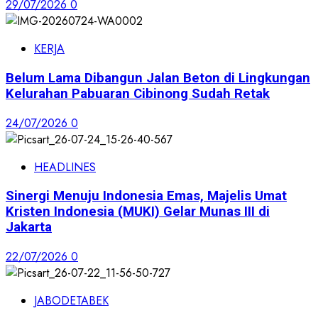
29/07/2026
0
KERJA
Belum Lama Dibangun Jalan Beton di Lingkungan
Kelurahan Pabuaran Cibinong Sudah Retak
24/07/2026
0
HEADLINES
Sinergi Menuju Indonesia Emas, Majelis Umat
Kristen Indonesia (MUKI) Gelar Munas III di
Jakarta
22/07/2026
0
JABODETABEK