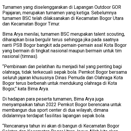
Turnamen yang diselenggarakan di Lapangan Outdoor GOR
Pajajaran, merupakan turnamen yang ketiga. Sebelumnya
turnamen BSC telah dilaksanakan di Kecamatan Bogor Utara
dan Kecamatan Bogor Timur.
Bima Arya menilai, turnamen BSC merupakan talent scouting,
diharapkan bisa bergulir terus sehingga jika pada saatnya
nanti PSB Bogor bangkit ada pemain-pemain asal Kota Bogor
yang bermain di tingkat nasional maupun bermain untuk tim
nasional (timnas).
“Pembinaan dan pelatihan itu menjadi hal yang penting bagi
olahraga, tidak terkecuali sepak bola. Pemkot Bogor bersama
seluruh jajaran khususnya Dinas Pemuda dan Olahraga Kota
Bogor terus berbenah untuk mendukung olahraga di Kota
Bogor,” kata Bima Arya.
Di hadapan para peserta turnamen, Bima Arya juga
menyampaikan tahun 2022 Pemkot Bogor berencana untuk
membangun dua sport center di dua wilayah, dimana
didalamnya terdapat fasilitas lapangan sepak bola.
“Rencananya tahun ini akan di bangun di Kecamatan Bogor