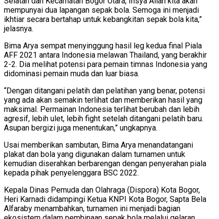
Selatan dan Kecamatan Bogor Utara, Insya Allah kita akan
mempunyai dua lapangan sepak bola. Semoga ini menjadi
ikhtiar secara bertahap untuk kebangkitan sepak bola kita,”
jelasnya.
Bima Arya sempat menyinggung hasil leg kedua final Piala
AFF 2021 antara Indonesia melawan Thailand, yang berakhir
2-2. Dia melihat potensi para pemain timnas Indonesia yang
didominasi pemain muda dan luar biasa.
“Dengan ditangani pelatih dan pelatihan yang benar, potensi
yang ada akan semakin terlihat dan memberikan hasil yang
maksimal. Permainan Indonesia terlihat berubah dan lebih
agresif, lebih ulet, lebih fight setelah ditangani pelatih baru.
Asupan bergizi juga menentukan,” ungkapnya.
Usai memberikan sambutan, Bima Arya menandatangani
plakat dan bola yang digunakan dalam turnamen untuk
kemudian diserahkan berbarengan dengan penyerahan piala
kepada pihak penyelenggara BSC 2022.
Kepala Dinas Pemuda dan Olahraga (Dispora) Kota Bogor,
Heri Karnadi didampingi Ketua KNPI Kota Bogor, Sapta Bela
Alfaraby menambahkan, turnamen ini menjadi bagian
ekosistem dalam pembinaan sepak bola melalui gelaran