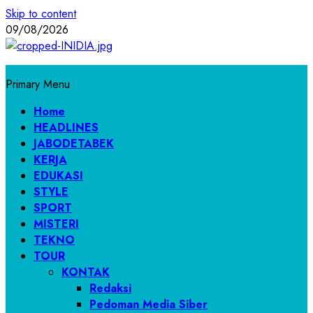
Skip to content
09/08/2026
Primary Menu
Home
HEADLINES
JABODETABEK
KERJA
EDUKASI
STYLE
SPORT
MISTERI
TEKNO
TOUR
KONTAK
Redaksi
Pedoman Media Siber