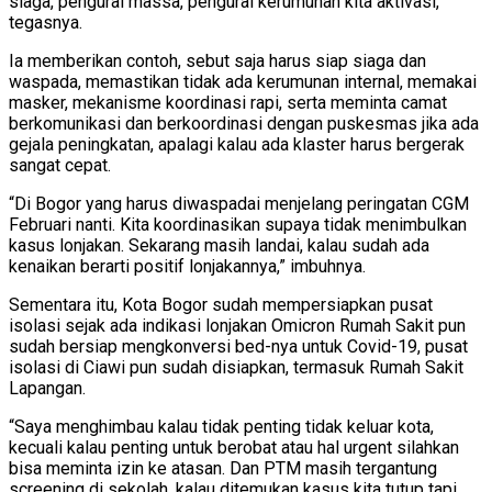
siaga, pengurai massa, pengurai kerumunan kita aktivasi,”
tegasnya.
Ia memberikan contoh, sebut saja harus siap siaga dan
waspada, memastikan tidak ada kerumunan internal, memakai
masker, mekanisme koordinasi rapi, serta meminta camat
berkomunikasi dan berkoordinasi dengan puskesmas jika ada
gejala peningkatan, apalagi kalau ada klaster harus bergerak
sangat cepat.
“Di Bogor yang harus diwaspadai menjelang peringatan CGM
Februari nanti. Kita koordinasikan supaya tidak menimbulkan
kasus lonjakan. Sekarang masih landai, kalau sudah ada
kenaikan berarti positif lonjakannya,” imbuhnya.
Sementara itu, Kota Bogor sudah mempersiapkan pusat
isolasi sejak ada indikasi lonjakan Omicron Rumah Sakit pun
sudah bersiap mengkonversi bed-nya untuk Covid-19, pusat
isolasi di Ciawi pun sudah disiapkan, termasuk Rumah Sakit
Lapangan.
“Saya menghimbau kalau tidak penting tidak keluar kota,
kecuali kalau penting untuk berobat atau hal urgent silahkan
bisa meminta izin ke atasan. Dan PTM masih tergantung
screening di sekolah, kalau ditemukan kasus kita tutup tapi