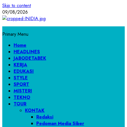
Skip to content
09/08/2026
Primary Menu
Home
HEADLINES
JABODETABEK
KERJA
EDUKASI
STYLE
SPORT
MISTERI
TEKNO
TOUR
KONTAK
Redaksi
Pedoman Media Siber