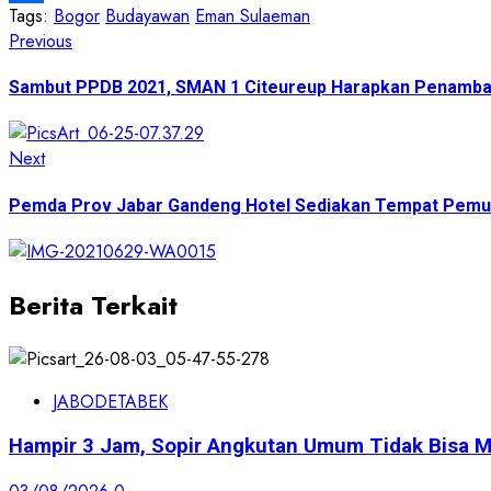
Tags:
Bogor
Budayawan
Eman Sulaeman
Share
Post
Previous
Previous
post:
navigation
Sambut PPDB 2021, SMAN 1 Citeureup Harapkan Penambah
Next
Next
post:
Pemda Prov Jabar Gandeng Hotel Sediakan Tempat Pemul
Berita Terkait
JABODETABEK
Hampir 3 Jam, Sopir Angkutan Umum Tidak Bisa M