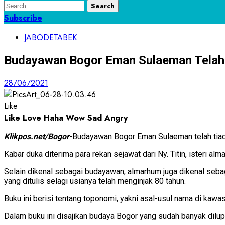
Search
for:
Subscribe
JABODETABEK
Budayawan Bogor Eman Sulaeman Telah
28/06/2021
Like
Like
Love
Haha
Wow
Sad
Angry
Klikpos.net/Bogor
-Budayawan Bogor Eman Sulaeman telah tiada
Kabar duka diterima para rekan sejawat dari Ny. Titin, isteri
Selain dikenal sebagai budayawan, almarhum juga dikenal sebaga
yang ditulis selagi usianya telah menginjak 80 tahun.
Buku ini berisi tentang toponomi, yakni asal-usul nama di kaw
Dalam buku ini disajikan budaya Bogor yang sudah banyak dilu