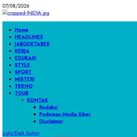
Skip
07/08/2026
to
content
Primary
Home
Menu
HEADLINES
JABODETABEK
KERJA
EDUKASI
STYLE
SPORT
MISTERI
TEKNO
TOUR
KONTAK
Redaksi
Pedoman Media Siber
Disclaimer
Light/Dark Button