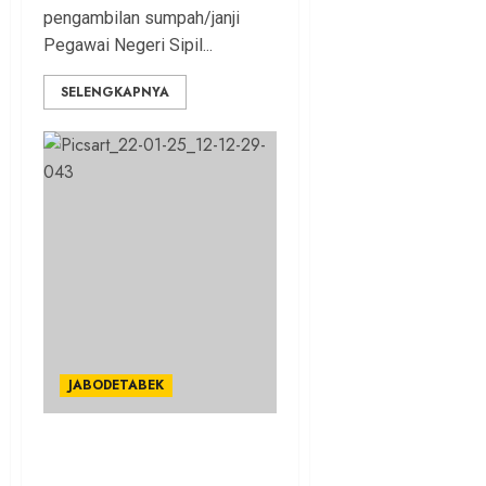
pengambilan sumpah/janji
Pegawai Negeri Sipil...
SELENGKAPNYA
JABODETABEK
Ade Yasin Lakukan Rotasi 7
Pejabat Eselon II Lingkup