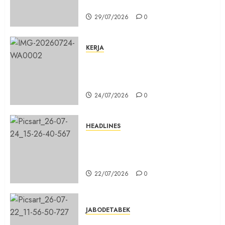
Siswa Baru Jadi Manusia Unggul
29/07/2026
0
KERJA
Belum Lama Dibangun Jalan
Beton di Lingkungan Kelurahan
Pabuaran Cibinong Sudah Retak
24/07/2026
0
HEADLINES
Sinergi Menuju Indonesia Emas,
Majelis Umat Kristen Indonesia
(MUKI) Gelar Munas III di Jakarta
22/07/2026
0
JABODETABEK
DPD PSI Kab. Bogor Optimistis