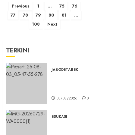
Posts
Previous
1
…
75
76
pagination
77
78
79
80
81
…
108
Next
TERKINI
JABODETABEK
Hampir 3 Jam, Sopir Angkutan
Umum Tidak Bisa Mengisi Bahan
Bakar Gas di SPBG Citeureup
03/08/2026
0
EDUKASI
Masuk Program Sekolah Maung,
SMKN 1 Cibinong Siap Cetak 704