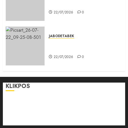
Lolos Verifikasi Faktual
22/07/2026
0
JABODETABEK
Karang Taruna, Agen Informasi
Pemerintah kepada Masyarakat
22/07/2026
0
KLIKPOS
Disclaimer
KONTAK
Pedoman Media Siber
Redaksi