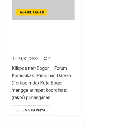
JABODETABEK
Forkopimda Kota Bogor
Gelar Rakor, Antisipasi
Penyebaran Covid-19
Omicron
24/01/2022
0
Klikpos.net/Bogor – Forum
Komunikasi Pimpinan Daerah
(Forkopimda) Kota Bogor
menggelar rapat koordinasi
(rakor) penanganan...
SELENGKAPNYA