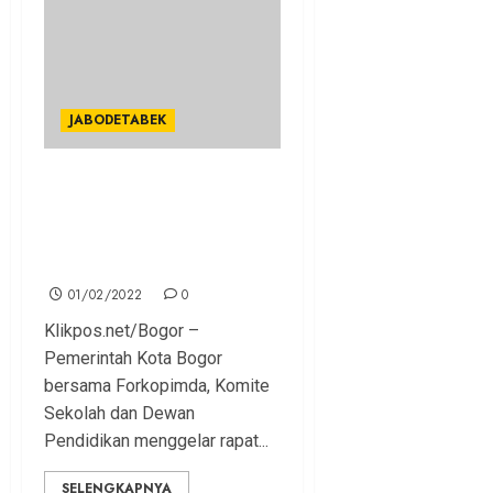
JABODETABEK
Kasus Covid-19 Meningkat,
PTM Semua Tingkatan di
Kota Bogor Dihentikan
Sementara
01/02/2022
0
Klikpos.net/Bogor –
Pemerintah Kota Bogor
bersama Forkopimda, Komite
Sekolah dan Dewan
Pendidikan menggelar rapat...
SELENGKAPNYA