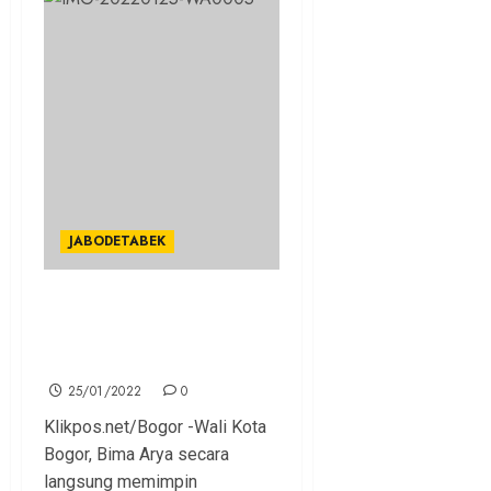
JABODETABEK
291 PNS Diambil Sumpah,
Bima Arya Ingatkan
Integritas dan Loyalitas
25/01/2022
0
Klikpos.net/Bogor -Wali Kota
Bogor, Bima Arya secara
langsung memimpin