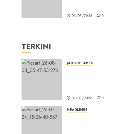
Bahan Bakar Gas di SPBG
Citeureup
03/08/2026
0
TERKINI
JABODETABEK
Hampir 3 Jam, Sopir Angkuta
Umum Tidak Bisa Mengisi
Bahan Bakar Gas di SPBG
Citeureup
03/08/2026
0
HEADLINES
Sinergi Menuju Indonesia
Emas, Majelis Umat Kristen
Indonesia (MUKI) Gelar Muna