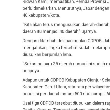
Ridwan Kamil memastikan, Pemda Provinsi Ja
perlu dimekarkan. Menurutnya, Jabar dengan p
40 kabupaten/kota.
“Kita akan terus mengusulkan daerah-daerah 
daerah itu menjadi 40 daerah,” ujarnya.
Dengan ditambah delapan usulan CDPOB, Jabar
mengatakan, angka tersebut sudah melampau
diusulkan berjumlah lima.
“Sekarang baru 35 daerah namun ini sudah me
ucapnya.
Adapun untuk CDPOB Kabupaten Cianjur Sela
Kabupaten Garut Utara, rata-rata per wilaya
populasi per daerah antara 500 ribu sampai 60
Usai tiga CDPOB tersebut diusulkan dalam r
Panitia Khusus (Pansus) sebagai syarat tinda