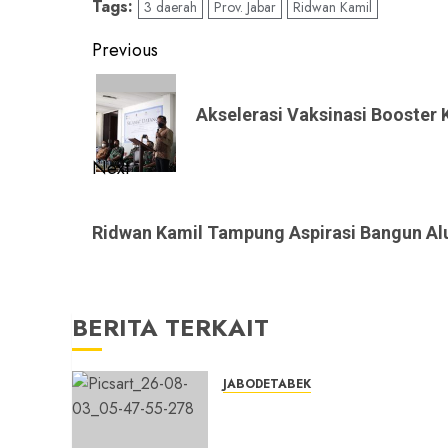
Tags:
3 daerah
Prov. Jabar
Ridwan Kamil
Post
Previous
navigation
Previous
post:
Akselerasi Vaksinasi Booster 
Next
Next
post:
Ridwan Kamil Tampung Aspirasi Bangun Alu
BERITA TERKAIT
JABODETABEK
Hampir 3 Jam, Sopir Angkuta
Umum Tidak Bisa Mengisi