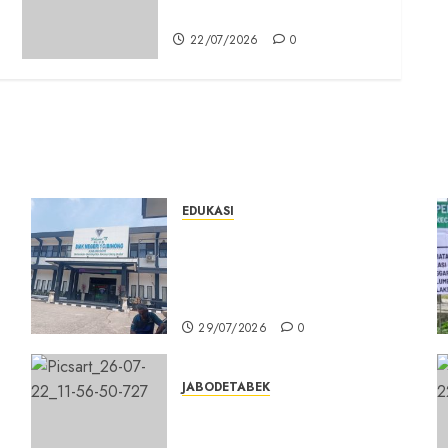
Faktual
22/07/2026
0
EDUKASI
n
Masuk Program Sekolah
Maung, SMKN 1 Cibinong Siap
Cetak 704 Siswa Baru Jadi
Manusia Unggul
29/07/2026
0
JABODETABEK
DPD PSI Kab. Bogor Optimistis
Lolos Verifikasi Faktual
s