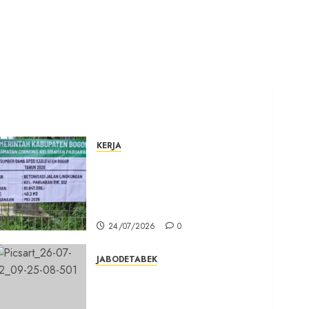
KERJA
Belum Lama Dibangun Jalan
Beton di Lingkungan Kelurahan
Pabuaran Cibinong Sudah
Retak
24/07/2026
0
JABODETABEK
Karang Taruna, Agen
Informasi Pemerintah kepada
Masyarakat