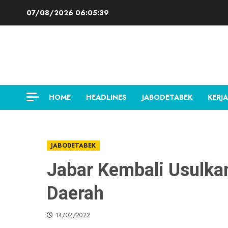
Skip
07/08/2026
06:05:39
to
content
HOME
HEADLINES
JABODETABEK
KERJA
JABODETABEK
Jabar Kembali Usulka
Daerah
14/02/2022