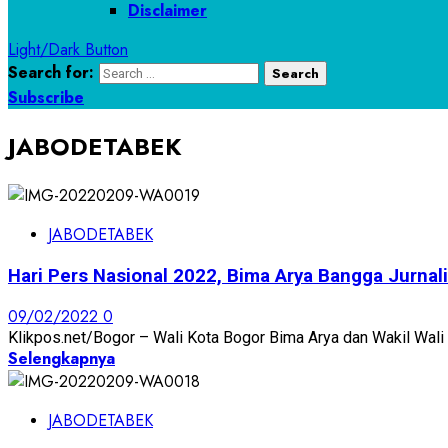
Disclaimer
Light/Dark Button
Search for:
Subscribe
JABODETABEK
JABODETABEK
Hari Pers Nasional 2022, Bima Arya Bangga Jurnali
09/02/2022
0
Klikpos.net/Bogor – Wali Kota Bogor Bima Arya dan Wakil Wali
Selengkapnya
JABODETABEK