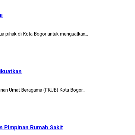
i
a pihak di Kota Bogor untuk menguatkan...
ikuatkan
unan Umat Beragama (FKUB) Kota Bogor...
an Pimpinan Rumah Sakit