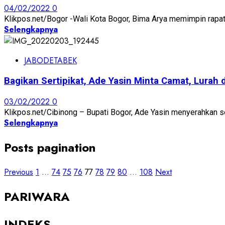
04/02/2022
0
Klikpos.net/Bogor -Wali Kota Bogor, Bima Arya memimpin rapat
Selengkapnya
JABODETABEK
Bagikan Sertipikat, Ade Yasin Minta Camat, Lura
03/02/2022
0
Klikpos.net/Cibinong – Bupati Bogor, Ade Yasin menyerahkan se
Selengkapnya
Posts pagination
Previous
1
…
74
75
76
77
78
79
80
…
108
Next
PARIWARA
INDEKS