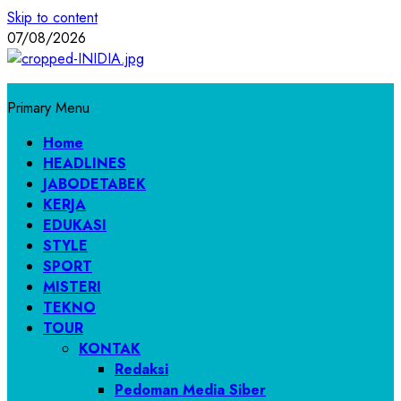
Skip to content
07/08/2026
Primary Menu
Home
HEADLINES
JABODETABEK
KERJA
EDUKASI
STYLE
SPORT
MISTERI
TEKNO
TOUR
KONTAK
Redaksi
Pedoman Media Siber