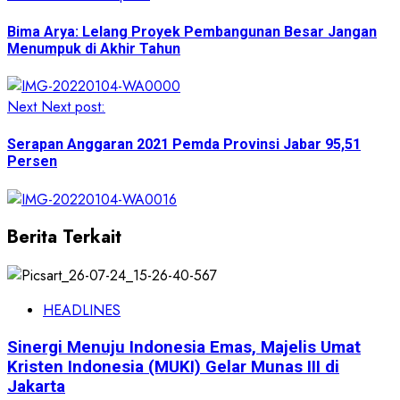
Bima Arya: Lelang Proyek Pembangunan Besar Jangan
Menumpuk di Akhir Tahun
Next
Next post:
Serapan Anggaran 2021 Pemda Provinsi Jabar 95,51
Persen
Berita Terkait
HEADLINES
Sinergi Menuju Indonesia Emas, Majelis Umat
Kristen Indonesia (MUKI) Gelar Munas III di
Jakarta