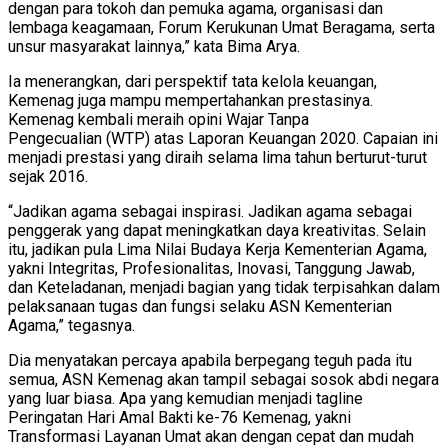
dengan para tokoh dan pemuka agama, organisasi dan
lembaga keagamaan, Forum Kerukunan Umat Beragama, serta
unsur masyarakat lainnya,” kata Bima Arya.
Ia menerangkan, dari perspektif tata kelola keuangan,
Kemenag juga mampu mempertahankan prestasinya.
Kemenag kembali meraih opini Wajar Tanpa
Pengecualian (WTP) atas Laporan Keuangan 2020. Capaian ini
menjadi prestasi yang diraih selama lima tahun berturut-turut
sejak 2016.
“Jadikan agama sebagai inspirasi. Jadikan agama sebagai
penggerak yang dapat meningkatkan daya kreativitas. Selain
itu, jadikan pula Lima Nilai Budaya Kerja Kementerian Agama,
yakni Integritas, Profesionalitas, Inovasi, Tanggung Jawab,
dan Keteladanan, menjadi bagian yang tidak terpisahkan dalam
pelaksanaan tugas dan fungsi selaku ASN Kementerian
Agama,” tegasnya.
Dia menyatakan percaya apabila berpegang teguh pada itu
semua, ASN Kemenag akan tampil sebagai sosok abdi negara
yang luar biasa. Apa yang kemudian menjadi tagline
Peringatan Hari Amal Bakti ke-76 Kemenag, yakni
Transformasi Layanan Umat akan dengan cepat dan mudah