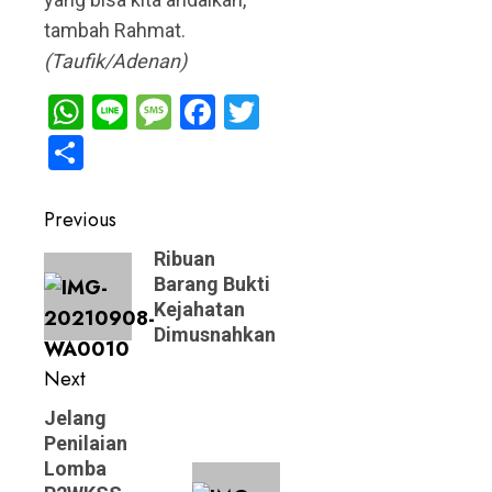
tambah Rahmat.
(Taufik/Adenan)
WhatsApp
Line
Message
Facebook
Twitter
Share
Post
Previous
navigation
Previous
Ribuan
Barang Bukti
post:
Kejahatan
Dimusnahkan
Next
Next
Jelang
Penilaian
post:
Lomba