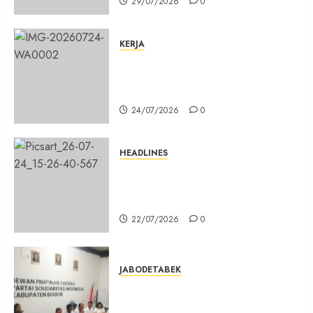
29/07/2026
0
KERJA
Belum Lama Dibangun Jalan
Beton di Lingkungan Kelurahan
Pabuaran Cibinong Sudah Retak
24/07/2026
0
HEADLINES
Sinergi Menuju Indonesia Emas,
Majelis Umat Kristen Indonesia
(MUKI) Gelar Munas III di Jakarta
22/07/2026
0
JABODETABEK
DPD PSI Kab. Bogor Optimistis
Lolos Verifikasi Faktual