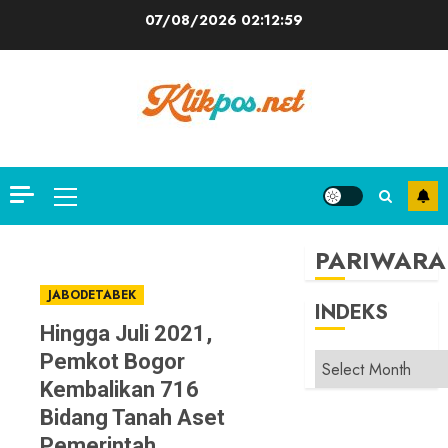
Skip
07/08/2026
02:12:59
to
content
Primary
Menu
PARIWARA
JABODETABEK
INDEKS
Hingga Juli 2021,
Pemkot Bogor
INDEKS
Kembalikan 716
Bidang Tanah Aset
Pemerintah