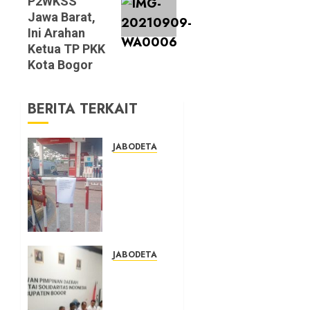
P2WKSS
Jawa Barat,
Ini Arahan
Ketua TP PKK
Kota Bogor
BERITA TERKAIT
JABODETABEK
Hampir
3 Jam,
Sopir
Angkutan
Umum
Tidak
Bisa
JABODETABEK
Mengisi
DPD PSI
Bahan
Kab.
Bakar
Bogor