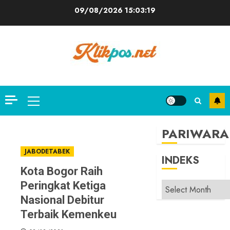
Skip
09/08/2026
15:03:20
to
content
Primary
Menu
PARIWARA
JABODETABEK
INDEKS
Kota Bogor Raih
Peringkat Ketiga
INDEKS
Nasional Debitur
Terbaik Kemenkeu