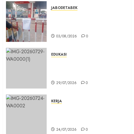
JABODETABEK
Hampir 3 Jam, Sopir Angkutan
Umum Tidak Bisa Mengisi Bahan
Bakar Gas di SPBG Citeureup
03/08/2026
0
EDUKASI
Masuk Program Sekolah Maung,
SMKN 1 Cibinong Siap Cetak 704
Siswa Baru Jadi Manusia Unggul
29/07/2026
0
KERJA
Belum Lama Dibangun Jalan
Beton di Lingkungan Kelurahan
Pabuaran Cibinong Sudah Retak
24/07/2026
0