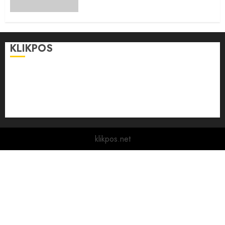
KLIKPOS
Disclaimer
KONTAK
Pedoman Media Siber
Redaksi
klikpos.net