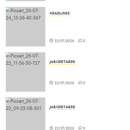
HEADLINES
Sinergi Menuju Indonesia Emas,
Majelis Umat Kristen Indonesia
(MUKI) Gelar Munas III di Jakarta
22/07/2026
0
JABODETABEK
DPD PSI Kab. Bogor Optimistis
Lolos Verifikasi Faktual
22/07/2026
0
JABODETABEK
Karang Taruna, Agen Informasi
Pemerintah kepada Masyarakat
22/07/2026
0