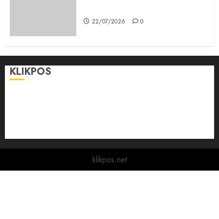
Pemerintah kepada Masyarakat
22/07/2026
0
KLIKPOS
Disclaimer
KONTAK
Pedoman Media Siber
Redaksi
klikpos.net