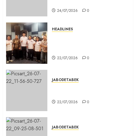
Pabuaran Cibinong Sudah Retak
24/07/2026
0
HEADLINES
Sinergi Menuju Indonesia Emas,
Majelis Umat Kristen Indonesia
(MUKI) Gelar Munas III di Jakarta
22/07/2026
0
JABODETABEK
DPD PSI Kab. Bogor Optimistis
Lolos Verifikasi Faktual
22/07/2026
0
JABODETABEK
Karang Taruna, Agen Informasi