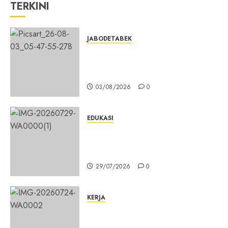
TERKINI
19/05/2026
0
JABODETABEK
Hampir 3 Jam, Sopir Angkutan
Umum Tidak Bisa Mengisi Bahan
Bakar Gas di SPBG Citeureup
03/08/2026
0
EDUKASI
Masuk Program Sekolah Maung,
SMKN 1 Cibinong Siap Cetak 704
Siswa Baru Jadi Manusia Unggul
29/07/2026
0
KERJA
Belum Lama Dibangun Jalan
Beton di Lingkungan Kelurahan