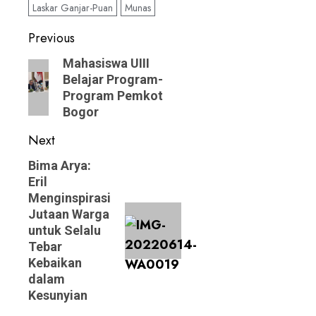
Laskar Ganjar-Puan
Munas
Post
Previous
navigation
Previous
Mahasiswa UIII
Belajar Program-
post:
Program Pemkot
Bogor
Next
Next
Bima Arya:
Eril
post:
Menginspirasi
Jutaan Warga
untuk Selalu
Tebar
Kebaikan
dalam
Kesunyian