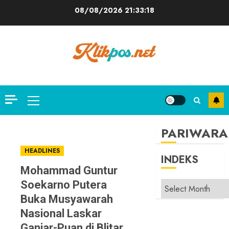
Skip
08/08/2026
21:33:19
to
content
Primary
Menu
PARIWARA
HEADLINES
INDEKS
Mohammad Guntur
Soekarno Putera
INDEKS
Buka Musyawarah
Nasional Laskar
Ganjar-Puan di Blitar