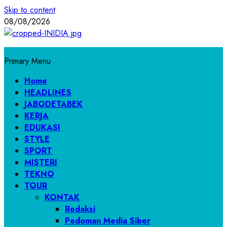
Skip to content
08/08/2026
Primary Menu
Home
HEADLINES
JABODETABEK
KERJA
EDUKASI
STYLE
SPORT
MISTERI
TEKNO
TOUR
KONTAK
Redaksi
Pedoman Media Siber