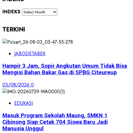
INDEKS
TERKINI
JABODETABEK
Hampir 3 Jam, Sopir Angkutan Umum Tidak Bisa
Mengisi Bahan Bakar Gas di SPBG Citeureup
03/08/2026
0
EDUKASI
Masuk Program Sekolah Maung, SMKN 1
Cibinong Siap Cetak 704 Siswa Baru Jadi
Manusia Unggul