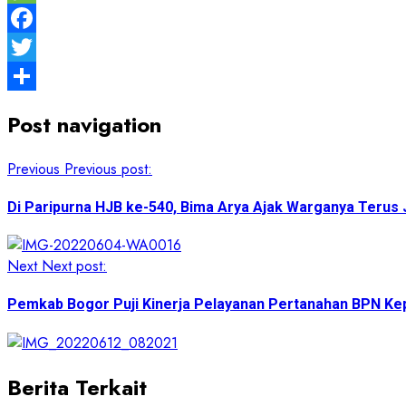
Message
Facebook
Twitter
Share
Post navigation
Previous
Previous post:
Di Paripurna HJB ke-540, Bima Arya Ajak Warganya Terus
Next
Next post:
Pemkab Bogor Puji Kinerja Pelayanan Pertanahan BPN Ke
Berita Terkait