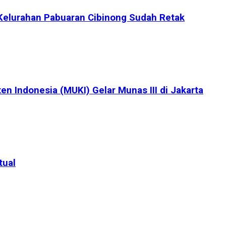
Kelurahan Pabuaran Cibinong Sudah Retak
en Indonesia (MUKI) Gelar Munas III di Jakarta
tual