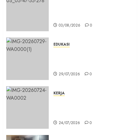
Hampir 3 Jam, Sopir Angkutan
Umum Tidak Bisa Mengisi Bahan
Bakar Gas di SPBG Citeureup
03/08/2026
0
EDUKASI
Masuk Program Sekolah Maung,
SMKN 1 Cibinong Siap Cetak 704
Siswa Baru Jadi Manusia Unggul
29/07/2026
0
KERJA
Belum Lama Dibangun Jalan
Beton di Lingkungan Kelurahan
Pabuaran Cibinong Sudah Retak
24/07/2026
0