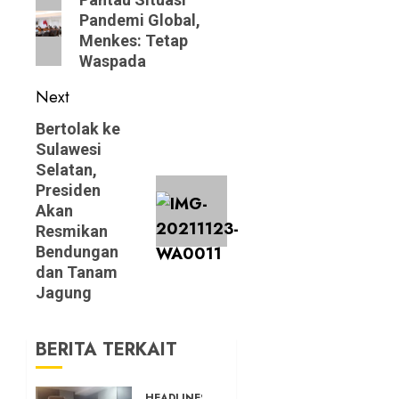
navigation
Previous
Pandemi Global,
post:
Menkes: Tetap
Waspada
Next
Next
Bertolak ke
Sulawesi
post:
Selatan,
Presiden
Akan
Resmikan
Bendungan
dan Tanam
Jagung
BERITA TERKAIT
HEADLINES