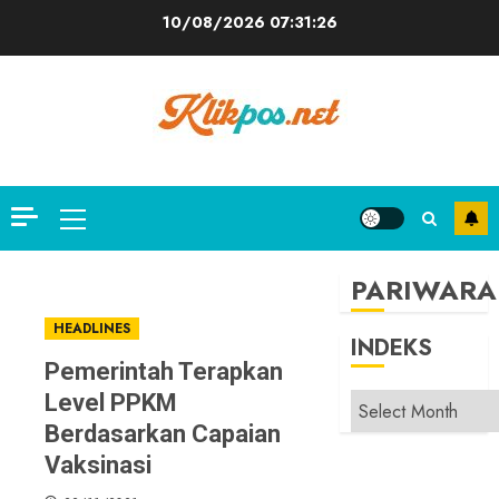
Skip
10/08/2026
07:31:27
to
content
Primary
Menu
PARIWARA
HEADLINES
INDEKS
Pemerintah Terapkan
Level PPKM
INDEKS
Berdasarkan Capaian
Vaksinasi