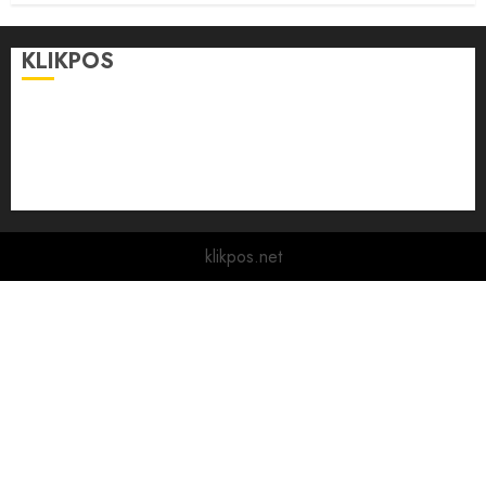
KLIKPOS
Disclaimer
KONTAK
Pedoman Media Siber
Redaksi
klikpos.net