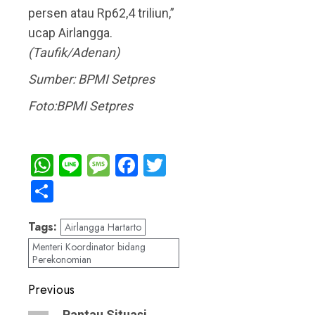
persen atau Rp62,4 triliun,”
ucap Airlangga.
(Taufik/Adenan)
Sumber: BPMI Setpres
Foto:BPMI Setpres
WhatsApp
Line
Message
Facebook
Twitter
Share
Tags:
Airlangga Hartarto
Menteri Koordinator bidang
Perekonomian
Post
Previous
Pantau Situasi