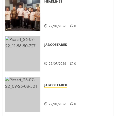
HEADLINES
Sinergi Menuju Indonesia Emas,
Majelis Umat Kristen Indonesia
(MUKI) Gelar Munas III di Jakarta
22/07/2026
0
JABODETABEK
DPD PSI Kab. Bogor Optimistis
Lolos Verifikasi Faktual
22/07/2026
0
JABODETABEK
Karang Taruna, Agen Informasi
Pemerintah kepada Masyarakat
22/07/2026
0