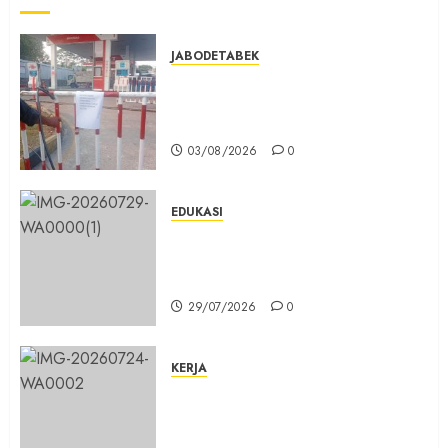
JABODETABEK
Hampir 3 Jam, Sopir Angkutan
Umum Tidak Bisa Mengisi Bahan
Bakar Gas di SPBG Citeureup
03/08/2026
0
EDUKASI
Masuk Program Sekolah Maung,
SMKN 1 Cibinong Siap Cetak 704
Siswa Baru Jadi Manusia Unggul
29/07/2026
0
KERJA
Belum Lama Dibangun Jalan
Beton di Lingkungan Kelurahan
Pabuaran Cibinong Sudah Retak