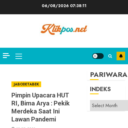
Skip
06/08/2026
07:38:12
to
content
Primary
Menu
PARIWARA
JABODETABEK
INDEKS
Pimpin Upacara HUT
RI, Bima Arya : Pekik
INDEKS
Merdeka Saat Ini
Lawan Pandemi