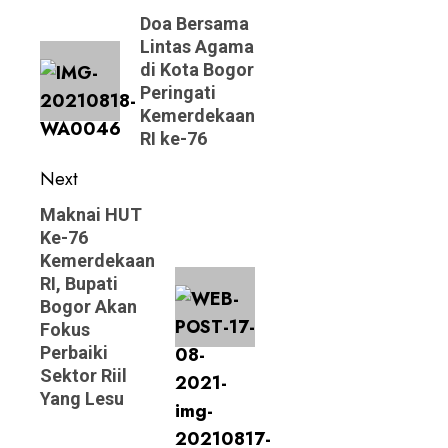
navigation
Previous
Doa Bersama
Lintas Agama
post:
di Kota Bogor
Peringati
Kemerdekaan
RI ke-76
Next
Next
Maknai HUT
Ke-76
post:
Kemerdekaan
RI, Bupati
Bogor Akan
Fokus
Perbaiki
Sektor Riil
Yang Lesu