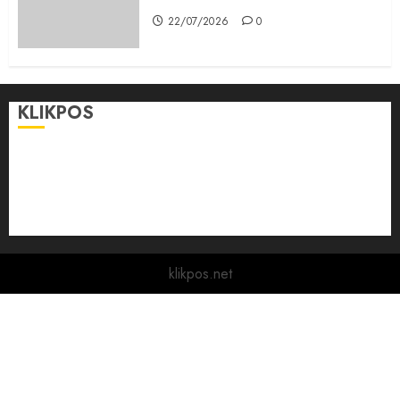
22/07/2026
0
KLIKPOS
Disclaimer
KONTAK
Pedoman Media Siber
Redaksi
klikpos.net