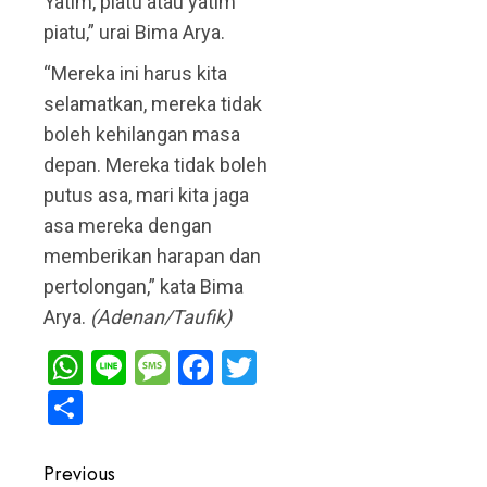
Yatim, piatu atau yatim
piatu,” urai Bima Arya.
“Mereka ini harus kita
selamatkan, mereka tidak
boleh kehilangan masa
depan. Mereka tidak boleh
putus asa, mari kita jaga
asa mereka dengan
memberikan harapan dan
pertolongan,” kata Bima
Arya.
(Adenan/Taufik)
WhatsApp
Line
Message
Facebook
Twitter
Share
Post
Previous