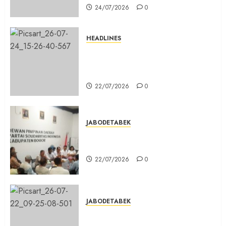
24/07/2026
0
HEADLINES
Sinergi Menuju Indonesia Emas,
Majelis Umat Kristen Indonesia
(MUKI) Gelar Munas III di Jakarta
22/07/2026
0
JABODETABEK
DPD PSI Kab. Bogor Optimistis
Lolos Verifikasi Faktual
22/07/2026
0
JABODETABEK
Karang Taruna, Agen Informasi
Pemerintah kepada Masyarakat