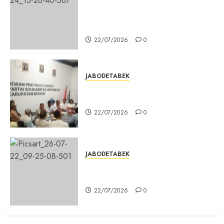
Sinergi Menuju Indonesia Emas,
Majelis Umat Kristen Indonesia
(MUKI) Gelar Munas III di Jakarta
22/07/2026
0
JABODETABEK
DPD PSI Kab. Bogor Optimistis
Lolos Verifikasi Faktual
22/07/2026
0
JABODETABEK
Karang Taruna, Agen Informasi
Pemerintah kepada Masyarakat
22/07/2026
0