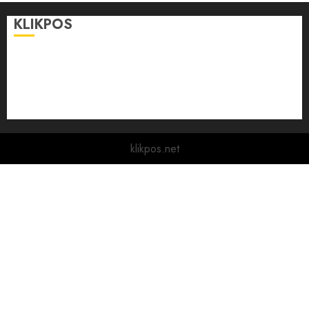
KLIKPOS
Disclaimer
KONTAK
Pedoman Media Siber
Redaksi
klikpos.net