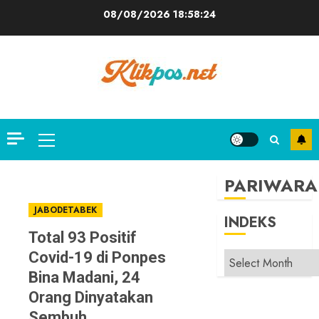
Skip
08/08/2026
18:58:24
to
content
Primary
Menu
PARIWARA
JABODETABEK
INDEKS
Total 93 Positif
Covid-19 di Ponpes
INDEKS
Bina Madani, 24
Orang Dinyatakan
Sembuh