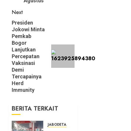
Agustus
Next
Next
Presiden
Jokowi Minta
post:
Pemkab
Bogor
Lanjutkan
Percepatan
Vaksinasi
Demi
Tercapainya
Herd
Immunity
BERITA TERKAIT
JABODETABEK