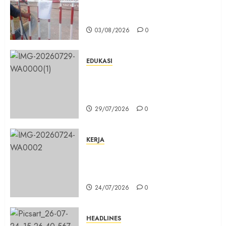
Umum Tidak Bisa Mengisi Bahan
Bakar Gas di SPBG Citeureup
03/08/2026
0
EDUKASI
Masuk Program Sekolah Maung,
SMKN 1 Cibinong Siap Cetak 704
Siswa Baru Jadi Manusia Unggul
29/07/2026
0
KERJA
Belum Lama Dibangun Jalan
Beton di Lingkungan Kelurahan
Pabuaran Cibinong Sudah Retak
24/07/2026
0
HEADLINES