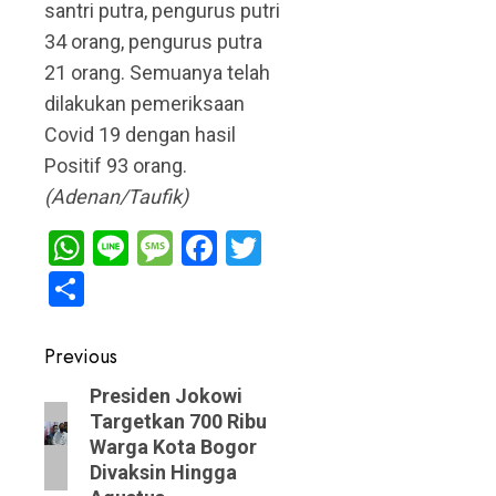
santri putra, pengurus putri
34 orang, pengurus putra
21 orang. Semuanya telah
dilakukan pemeriksaan
Covid 19 dengan hasil
Positif 93 orang.
(Adenan/Taufik)
WhatsApp
Line
Message
Facebook
Twitter
Share
Post
Previous
navigation
Previous
Presiden Jokowi
Targetkan 700 Ribu
post:
Warga Kota Bogor
Divaksin Hingga