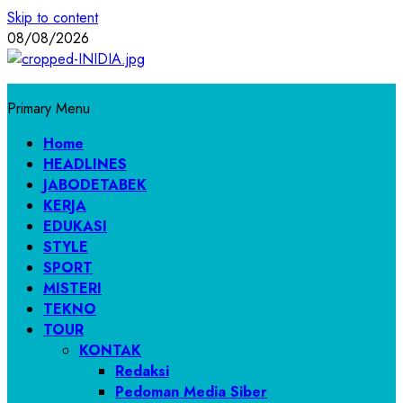
Skip to content
08/08/2026
Primary Menu
Home
HEADLINES
JABODETABEK
KERJA
EDUKASI
STYLE
SPORT
MISTERI
TEKNO
TOUR
KONTAK
Redaksi
Pedoman Media Siber