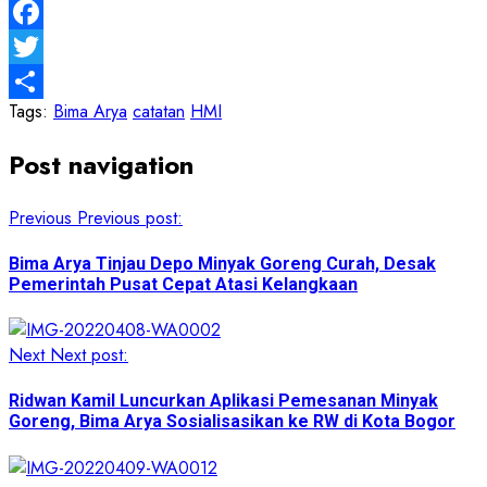
Message
Facebook
Twitter
Tags:
Bima Arya
catatan
HMI
Share
Post navigation
Previous
Previous post:
Bima Arya Tinjau Depo Minyak Goreng Curah, Desak
Pemerintah Pusat Cepat Atasi Kelangkaan
Next
Next post:
Ridwan Kamil Luncurkan Aplikasi Pemesanan Minyak
Goreng, Bima Arya Sosialisasikan ke RW di Kota Bogor