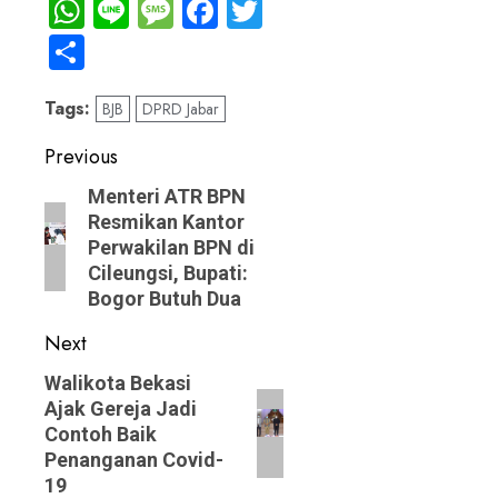
WhatsApp
Line
Message
Facebook
Twitter
Share
Tags:
BJB
DPRD Jabar
Post
Previous
navigation
Previous
Menteri ATR BPN
Resmikan Kantor
post:
Perwakilan BPN di
Cileungsi, Bupati:
Bogor Butuh Dua
Next
Next
Walikota Bekasi
Ajak Gereja Jadi
post:
Contoh Baik
Penanganan Covid-
19