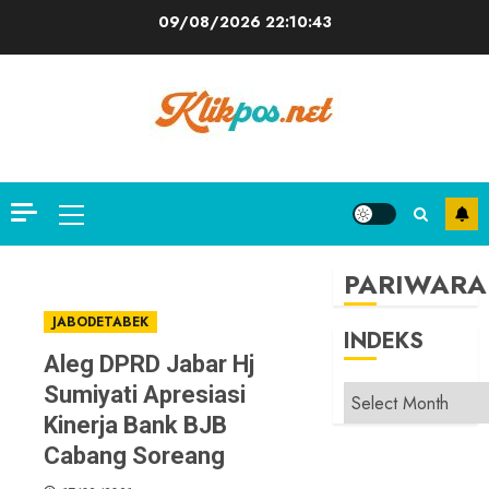
Skip
09/08/2026
22:10:43
to
content
Primary
Menu
PARIWARA
JABODETABEK
INDEKS
Aleg DPRD Jabar Hj
Sumiyati Apresiasi
INDEKS
Kinerja Bank BJB
Cabang Soreang