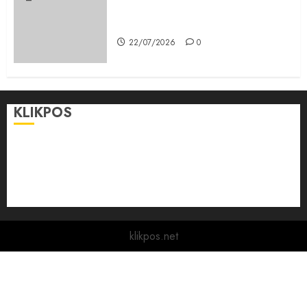
Karang Taruna, Agen Informasi
Pemerintah kepada Masyarakat
22/07/2026
0
KLIKPOS
Disclaimer
KONTAK
Pedoman Media Siber
Redaksi
klikpos.net