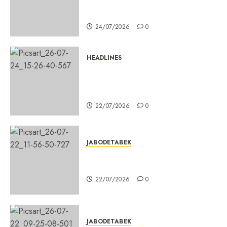
Beton di Lingkungan Kelurahan
Pabuaran Cibinong Sudah Retak
24/07/2026
0
HEADLINES
Sinergi Menuju Indonesia Emas,
Majelis Umat Kristen Indonesia
(MUKI) Gelar Munas III di Jakarta
22/07/2026
0
JABODETABEK
DPD PSI Kab. Bogor Optimistis
Lolos Verifikasi Faktual
22/07/2026
0
JABODETABEK