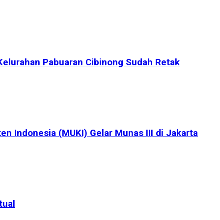
Kelurahan Pabuaran Cibinong Sudah Retak
en Indonesia (MUKI) Gelar Munas III di Jakarta
tual