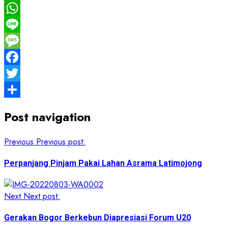
WhatsApp
Line
Message
Facebook
Twitter
Share
Post navigation
Previous
Previous post:
Perpanjang Pinjam Pakai Lahan Asrama Latimojong
Next
Next post:
Gerakan Bogor Berkebun Diapresiasi Forum U20