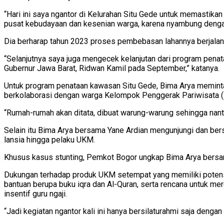
“Hari ini saya ngantor di Kelurahan Situ Gede untuk memastika
pusat kebudayaan dan kesenian warga, karena nyambung dengan 
Dia berharap tahun 2023 proses pembebasan lahannya berjalan
“Selanjutnya saya juga mengecek kelanjutan dari program penat
Gubernur Jawa Barat, Ridwan Kamil pada September,” katanya.
Untuk program penataan kawasan Situ Gede, Bima Arya meminta 
berkolaborasi dengan warga Kelompok Penggerak Pariwisata (
“Rumah-rumah akan ditata, dibuat warung-warung sehingga nant
Selain itu Bima Arya bersama Yane Ardian mengunjungi dan bers
lansia hingga pelaku UKM.
Khusus kasus stunting, Pemkot Bogor ungkap Bima Arya bersam
Dukungan terhadap produk UKM setempat yang memiliki potensi
bantuan berupa buku iqra dan Al-Quran, serta rencana untuk m
insentif guru ngaji.
“Jadi kegiatan ngantor kali ini hanya bersilaturahmi saja deng