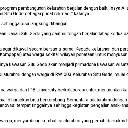
n program pembangunan kelurahan berjalan dengan baik, Insya All
Situ Gede sebagai pusat rekreasi,” katanya.
 sehingga bisa langsung dibangun.
aan Danau Situ Gede yang saat ini tengah berjalan tahap kedua 
agar dikawal secara bersama-sama. Kepada kelurahan dan perang
Kompepar) atau warga sekitar wilayah penataan untuk menyusun 
inya kawasan Situ Gede akan menjadi primadona kawasan wisata d
ilaturahmi dengan warga di RW. 003 Kelurahan Situ Gede, mulai d
a warga dan IPB University berkolaborasi untuk menurunkan kas
al diharapkan bisa berkembang. Sementara silaturahmi dengan l
erenovasi tempat tinggalnya sehingga kegiatan pengajian anak-a
an warga, menyambung kembali silaturahmi yang pernah dilakukan 