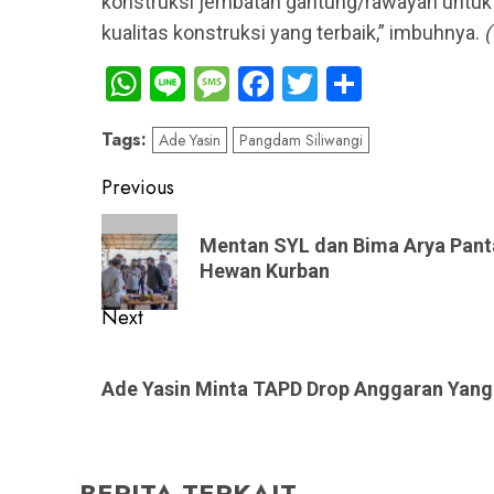
konstruksi jembatan gantung/rawayan unt
kualitas konstruksi yang terbaik,” imbuhnya.
(
WhatsApp
Line
Message
Facebook
Twitter
Share
Tags:
Ade Yasin
Pangdam Siliwangi
Post
Previous
navigation
Previous
Mentan SYL dan Bima Arya Pant
post:
Hewan Kurban
Next
Next
post:
Ade Yasin Minta TAPD Drop Anggaran Yang
BERITA TERKAIT