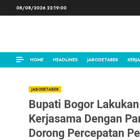
Skip
08/08/2026
22:19:01
to
content
HOME
HEADLINES
JABODETABEK
KERJA
JABODETABEK
Bupati Bogor Lakuka
Kerjasama Dengan Pan
Dorong Percepatan 