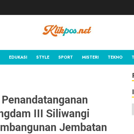
EDUKASI
STYLE
SPORT
MISTERI
TEKNO
n Penandatanganan
gdam III Siliwangi
Pembangunan Jembatan