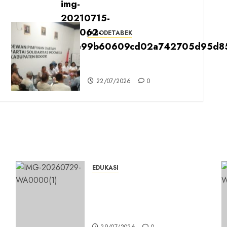
JABODETABEK
n
DPD PSI Kab. Bogor
Optimistis Lolos Verifikasi
Faktual
22/07/2026
0
EDUKASI
n
Masuk Program Sekolah
Maung, SMKN 1 Cibinong Siap
Cetak 704 Siswa Baru Jadi
Manusia Unggul