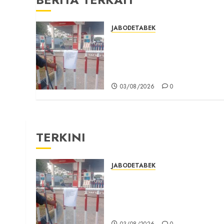
JABODETABEK
Hampir 3 Jam, Sopir Angkuta
Umum Tidak Bisa Mengisi
Bahan Bakar Gas di SPBG
Citeureup
03/08/2026
0
TERKINI
JABODETABEK
Hampir 3 Jam, Sopir Angkuta
Umum Tidak Bisa Mengisi
Bahan Bakar Gas di SPBG
Citeureup