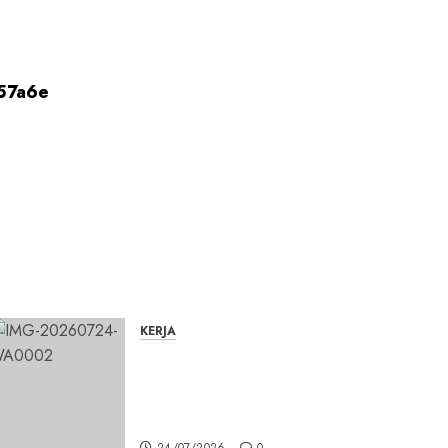
KERJA
Belum Lama Dibangun Jalan
Beton di Lingkungan Kelurahan
Pabuaran Cibinong Sudah
Retak