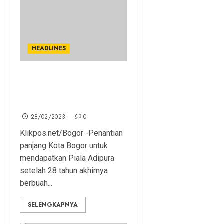
HEADLINES
Setelah 28 Tahun, Bima Arya
Catatkan Sejarah Kota
Bogor Sabet Piala Adipura
28/02/2023
0
Klikpos.net/Bogor -Penantian
panjang Kota Bogor untuk
mendapatkan Piala Adipura
setelah 28 tahun akhirnya
berbuah...
SELENGKAPNYA