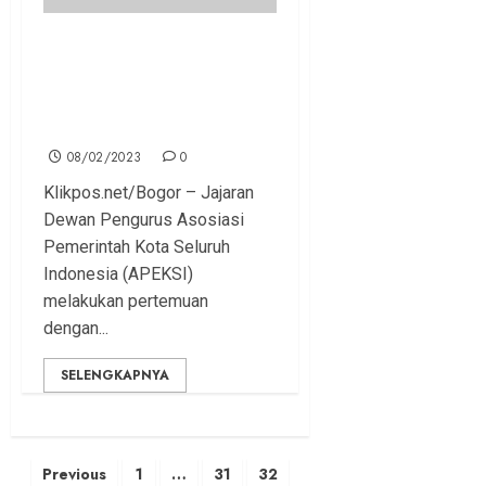
APEKSI Siap Kolaborasi
dengan LKPP, Dorong
Transaksi Belanja Produk
Dalam Negeri di Daerah
08/02/2023
0
Klikpos.net/Bogor – Jajaran
Dewan Pengurus Asosiasi
Pemerintah Kota Seluruh
Indonesia (APEKSI)
melakukan pertemuan
dengan...
SELENGKAPNYA
Posts
Previous
1
…
31
32