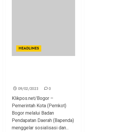
HEADLINES
Sosialisasi dan RDP Raperda
Pajak dan Retribusi, Bima
Arya Sampaikan 4 Substansi
09/02/2023
0
Klikpos.net/Bogor –
Pemerintah Kota (Pemkot)
Bogor melalui Badan
Pendapatan Daerah (Bapenda)
menggelar sosialisasi dan...