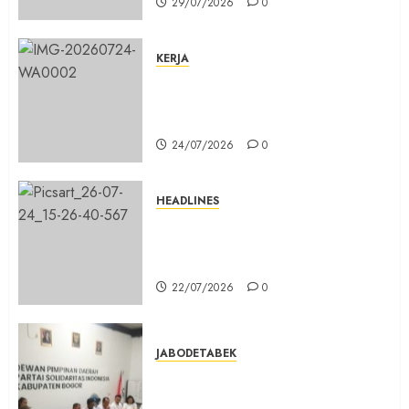
29/07/2026
0
KERJA
Belum Lama Dibangun Jalan
Beton di Lingkungan Kelurahan
Pabuaran Cibinong Sudah Retak
24/07/2026
0
HEADLINES
Sinergi Menuju Indonesia Emas,
Majelis Umat Kristen Indonesia
(MUKI) Gelar Munas III di Jakarta
22/07/2026
0
JABODETABEK
DPD PSI Kab. Bogor Optimistis
Lolos Verifikasi Faktual