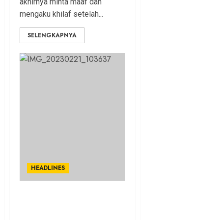
akhirnya minta maaf dan
mengaku khilaf setelah...
SELENGKAPNYA
HEADLINES
Pemkot Bogor Belajar
Sistem Ducting ke