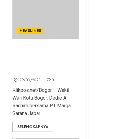
HEADLINES
Pembangunan Lanjutan Tol
BORR Seksi IIIB
Diselaraskan dengan
Kampung Atlet
29/03/2023
0
Klikpos.net/Bogor – Wakil
Wali Kota Bogor, Dedie A.
Rachim bersama PT Marga
Sarana Jabar...
SELENGKAPNYA