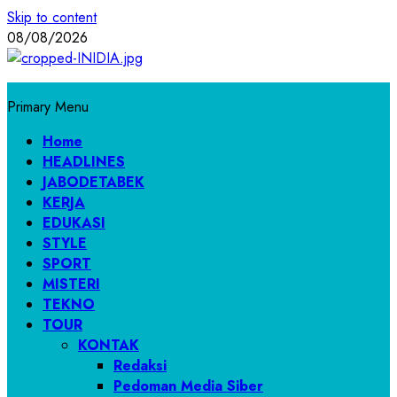
Skip to content
08/08/2026
Primary Menu
Home
HEADLINES
JABODETABEK
KERJA
EDUKASI
STYLE
SPORT
MISTERI
TEKNO
TOUR
KONTAK
Redaksi
Pedoman Media Siber