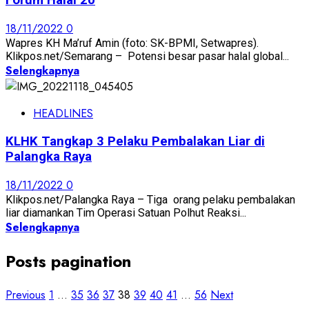
Forum Halal 20
18/11/2022
0
Wapres KH Ma’ruf Amin (foto: SK-BPMI, Setwapres).
Klikpos.net/Semarang – Potensi besar pasar halal global...
Selengkapnya
HEADLINES
KLHK Tangkap 3 Pelaku Pembalakan Liar di
Palangka Raya
18/11/2022
0
Klikpos.net/Palangka Raya – Tiga orang pelaku pembalakan
liar diamankan Tim Operasi Satuan Polhut Reaksi...
Selengkapnya
Posts pagination
Previous
1
…
35
36
37
38
39
40
41
…
56
Next