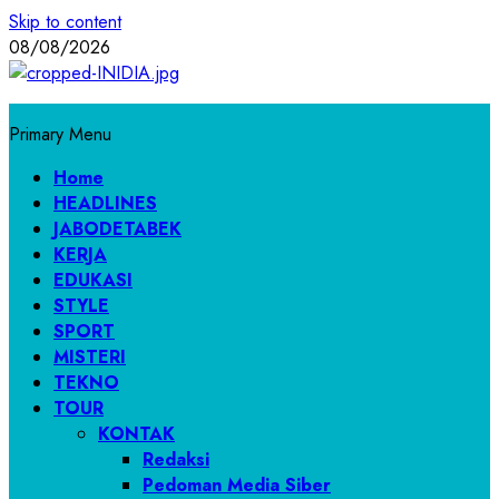
Skip to content
08/08/2026
Primary Menu
Home
HEADLINES
JABODETABEK
KERJA
EDUKASI
STYLE
SPORT
MISTERI
TEKNO
TOUR
KONTAK
Redaksi
Pedoman Media Siber