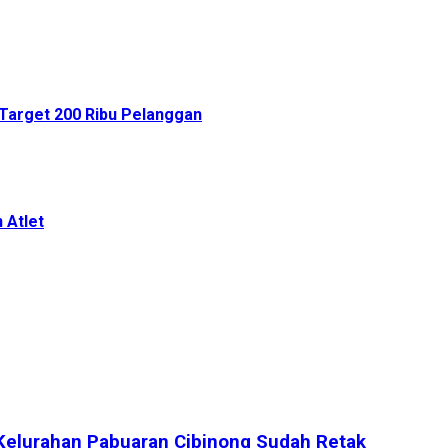
Target 200 Ribu Pelanggan
 Atlet
Kelurahan Pabuaran Cibinong Sudah Retak