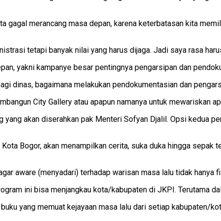
ita gagal merancang masa depan, karena keterbatasan kita memili
strasi tetapi banyak nilai yang harus dijaga. Jadi saya rasa haru
an, yakni kampanye besar pentingnya pengarsipan dan pendokum
bagi dinas, bagaimana melakukan pendokumentasian dan pengars
embangun City Gallery atau apapun namanya untuk mewariskan apa
 yang akan diserahkan pak Menteri Sofyan Djalil. Opsi kedua p
 Kota Bogor, akan menampilkan cerita, suka duka hingga sepak te
r aware (menyadari) terhadap warisan masa lalu tidak hanya fisi
gram ini bisa menjangkau kota/kabupaten di JKPI. Terutama dal
buku yang memuat kejayaan masa lalu dari setiap kabupaten/kot