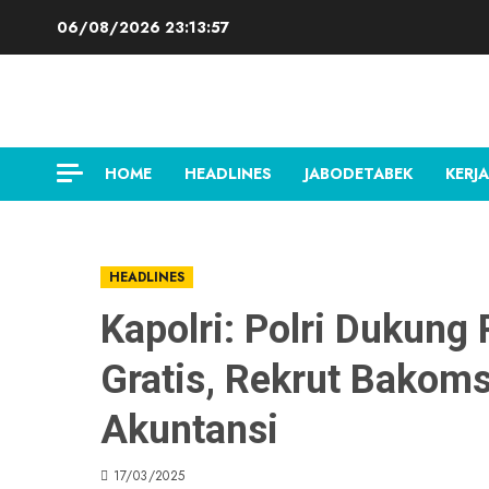
Skip
06/08/2026
23:13:58
to
content
HOME
HEADLINES
JABODETABEK
KERJA
HEADLINES
Kapolri: Polri Dukung
Gratis, Rekrut Bakoms
Akuntansi
17/03/2025