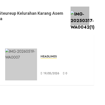
iteureup Kelurahan Karang Asem
aa
HEADLINES
Bro Ron di Bogor: Caleg PSI
Tidak Pakai Mahar
s
19/05/2026
0