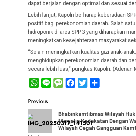
dapat berjalan dengan optimal dan sesuai de
Lebih lanjut, Kapolri berharap keberadaan S
positif bagi perekonomian daerah. Salah sa
hidroponik di area SPPG yang diharapkan m
meningkatkan kesejahteraan masyarakat seki
“Selain meningkatkan kualitas gizi anak-anak
menghidupkan perekonomian daerah dan ber
secara lebih luas,” pungkas Kapolri. (Adenan
WhatsApp
Line
Message
Facebook
Twitter
Share
Post
Previous
navigation
Previous
Bhabinkamtibmas Wilayah Huku
post:
Menjalin Kedekatan Dengan Wa
Wilayah Cegah Gangguan Kamt