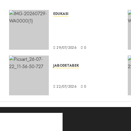
EDUKASI
n
Masuk Program Sekolah
Maung, SMKN 1 Cibinong Siap
Cetak 704 Siswa Baru Jadi
Manusia Unggul
29/07/2026
0
JABODETABEK
DPD PSI Kab. Bogor Optimistis
Lolos Verifikasi Faktual
s
22/07/2026
0