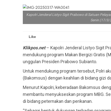
Kapolri Jenderal Listyo Sigit Prabowo di Satuan Pelaya
Senin (17/3/2
Like
Klikpos.net
– Kapolri Jenderal Listyo Sigit
mendukung program Makan Bergizi Gratis (M
unggulan Presiden Prabowo Subianto.
Untuk mendukung program tersebut, Polri a
(Bakomsus) dengan keahlian di bidang gizi d
Menurut Kapolri, keberadaan Bakomsus denga
membantu menyukseskan program MBG. Sebe
di bidang peternakan dan perikanan.
“Sebagai bentuk dukungan terhadap program 