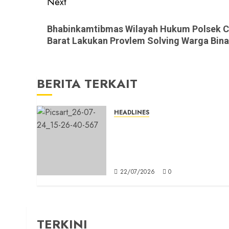
Next
Next
Bhabinkamtibmas Wilayah Hukum Polsek C
post:
Barat Lakukan Provlem Solving Warga Bin
BERITA TERKAIT
HEADLINES
Sinergi Menuju Indonesia
Emas, Majelis Umat Kristen
Indonesia (MUKI) Gelar Muna
III di Jakarta
22/07/2026
0
TERKINI