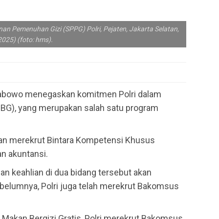
nan Pemenuhan Gizi (SPPG) Polri, Pejaten, Jakarta Selatan,
025) (foto: hms).
 Prabowo menegaskan komitmen Polri dalam
BG), yang merupakan salah satu program
kan merekrut Bintara Kompetensi Khusus
an akuntansi.
n keahlian di dua bidang tersebut akan
lumnya, Polri juga telah merekrut Bakomsus
Makan Bergizi Gratis, Polri merekrut Bakomsus