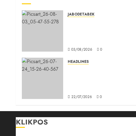
JABODETABEK
Hampir 3 Jam, Sopir Angkuta
Umum Tidak Bisa Mengisi
Bahan Bakar Gas di SPBG
Citeureup
03/08/2026
0
HEADLINES
Sinergi Menuju Indonesia
Emas, Majelis Umat Kristen
Indonesia (MUKI) Gelar Muna
III di Jakarta
22/07/2026
0
KLIKPOS