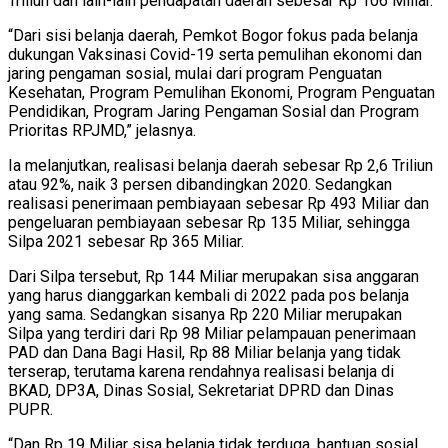
Triliun dan lain-lain pendapatan daerah sebesar Rp 106 Miliar.
“Dari sisi belanja daerah, Pemkot Bogor fokus pada belanja
dukungan Vaksinasi Covid-19 serta pemulihan ekonomi dan
jaring pengaman sosial, mulai dari program Penguatan
Kesehatan, Program Pemulihan Ekonomi, Program Penguatan
Pendidikan, Program Jaring Pengaman Sosial dan Program
Prioritas RPJMD,” jelasnya.
Ia melanjutkan, realisasi belanja daerah sebesar Rp 2,6 Triliun
atau 92%, naik 3 persen dibandingkan 2020. Sedangkan
realisasi penerimaan pembiayaan sebesar Rp 493 Miliar dan
pengeluaran pembiayaan sebesar Rp 135 Miliar, sehingga
Silpa 2021 sebesar Rp 365 Miliar.
Dari Silpa tersebut, Rp 144 Miliar merupakan sisa anggaran
yang harus dianggarkan kembali di 2022 pada pos belanja
yang sama. Sedangkan sisanya Rp 220 Miliar merupakan
Silpa yang terdiri dari Rp 98 Miliar pelampauan penerimaan
PAD dan Dana Bagi Hasil, Rp 88 Miliar belanja yang tidak
terserap, terutama karena rendahnya realisasi belanja di
BKAD, DP3A, Dinas Sosial, Sekretariat DPRD dan Dinas
PUPR.
“Dan Rp 19 Miliar sisa belanja tidak terduga, bantuan sosial,