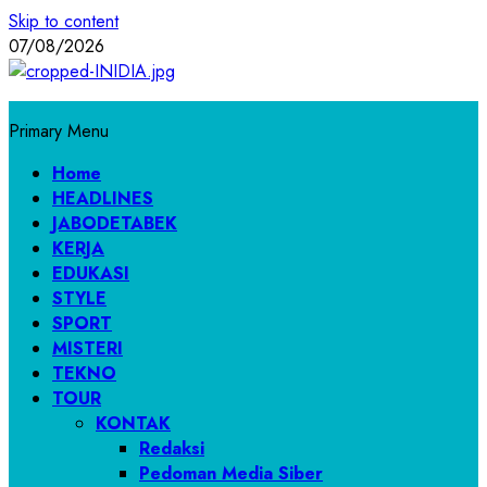
Skip to content
07/08/2026
Primary Menu
Home
HEADLINES
JABODETABEK
KERJA
EDUKASI
STYLE
SPORT
MISTERI
TEKNO
TOUR
KONTAK
Redaksi
Pedoman Media Siber