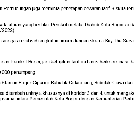
erhubungan juga meminta penetapan besaran tarif Biskita terlebi
epada aturan yang berlaku. Pemkot melalui Dishub Kota Bogor sed
/2022).
aran anggaran subsidi angkutan umum dengan skema Buy The Servi
an Pemkot Bogor, jadi kebijakan tarif ini harus berkoordinasi de
400.000 penumpang.
ya Stasiun Bogor-Ciparigi, Bubulak-Cidangiang, Bubulak-Ciawi dan
isa ditambah unitnya, khususnya di koridor 3 dan 4, untuk menga
erjasama antara Pemerintah Kota Bogor dengan Kementerian Per