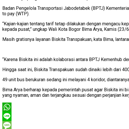
Badan Pengelola Transportasi Jabodetabek (BPTJ) Kementerian P
to pay (WTP).
“Kajian-kajian tentang tarif tetap dilakukan dengan mengacu k
kepada pusat,” ungkap Wali Kota Bogor Bima Arya, Kamis (23/6
Masih gratisnya layanan Biskita Transpakuan, kata Bima, lant
“Karena Biskita ini adalah kolaborasi antara BPTJ Kemenhub deng
Hingga saat ini, Biskita Transpakuan sudah dinaiki lebih dari 
49 unit bus berukuran sedang ini melayani 4 koridor, diantaran
Bima Arya berharap kepada pemerintah pusat agar Biskita ini b
yang nyaman, aman dan terjangkau sesuai dengan perjanjian k
WhatsApp
Line