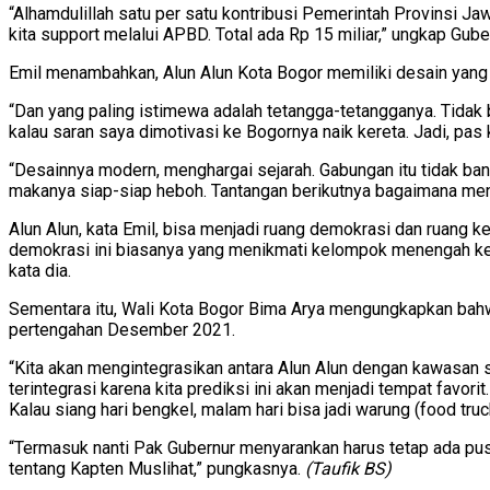
“Alhamdulillah satu per satu kontribusi Pemerintah Provinsi Ja
kita support melalui APBD. Total ada Rp 15 miliar,” ungkap Gube
Emil menambahkan, Alun Alun Kota Bogor memiliki desain yang l
“Dan yang paling istimewa adalah tetangga-tetangganya. Tidak b
kalau saran saya dimotivasi ke Bogornya naik kereta. Jadi, pas k
“Desainnya modern, menghargai sejarah. Gabungan itu tidak banya
makanya siap-siap heboh. Tantangan berikutnya bagaimana meng
Alun Alun, kata Emil, bisa menjadi ruang demokrasi dan ruang ke
demokrasi ini biasanya yang menikmati kelompok menengah ke baw
kata dia.
Sementara itu, Wali Kota Bogor Bima Arya mengungkapkan bahwa
pertengahan Desember 2021.
“Kita akan mengintegrasikan antara Alun Alun dengan kawasan se
terintegrasi karena kita prediksi ini akan menjadi tempat favori
Kalau siang hari bengkel, malam hari bisa jadi warung (food truck)
“Termasuk nanti Pak Gubernur menyarankan harus tetap ada pusat 
tentang Kapten Muslihat,” pungkasnya.
(Taufik BS)