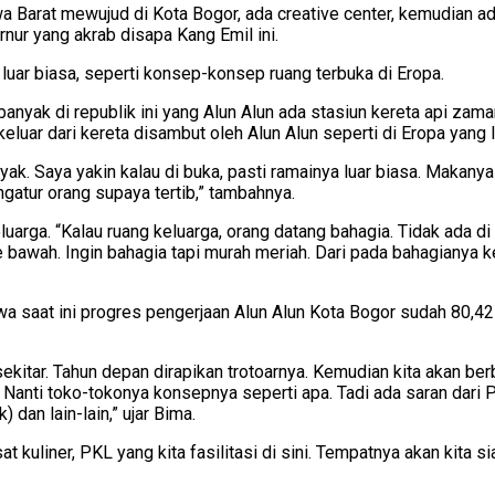
wa Barat mewujud di Kota Bogor, ada creative center, kemudian ada
rnur yang akrab disapa Kang Emil ini.
uar biasa, seperti konsep-konsep ruang terbuka di Eropa.
anyak di republik ini yang Alun Alun ada stasiun kereta api zam
eluar dari kereta disambut oleh Alun Alun seperti di Eropa yang lu
k. Saya yakin kalau di buka, pasti ramainya luar biasa. Makanya s
atur orang supaya tertib,” tambahnya.
luarga. “Kalau ruang keluarga, orang datang bahagia. Tidak ada d
ah. Ingin bahagia tapi murah meriah. Dari pada bahagianya ke mal
 saat ini progres pengerjaan Alun Alun Kota Bogor sudah 80,42 
kitar. Tahun depan dirapikan trotoarnya. Kemudian kita akan berb
t. Nanti toko-tokonya konsepnya seperti apa. Tadi ada saran dari 
 dan lain-lain,” ujar Bima.
kuliner, PKL yang kita fasilitasi di sini. Tempatnya akan kita si