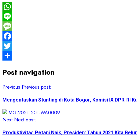
WhatsApp
Line
Message
Facebook
Twitter
Share
Post navigation
Previous
Previous post:
Mengentaskan Stunting di Kota Bogor, Komisi IX DPR-RI Ku
Next
Next post:
Produktivitas Petani Naik, Presiden: Tahun 2021 Kita Bel