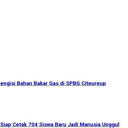
engisi Bahan Bakar Gas di SPBG Citeureup
iap Cetak 704 Siswa Baru Jadi Manusia Unggul