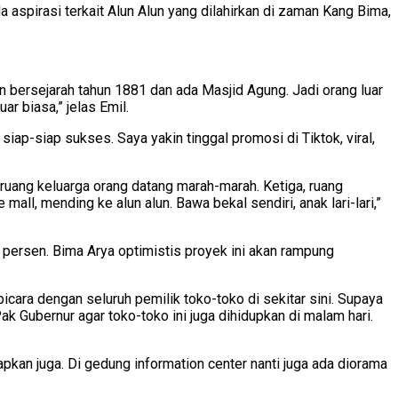
 aspirasi terkait Alun Alun yang dilahirkan di zaman Kang Bima,
an bersejarah tahun 1881 dan ada Masjid Agung. Jadi orang luar
ar biasa,” jelas Emil.
iap-siap sukses. Saya yakin tinggal promosi di Tiktok, viral,
i ruang keluarga orang datang marah-marah. Ketiga, ruang
l, mending ke alun alun. Bawa bekal sendiri, anak lari-lari,”
persen. Bima Arya optimistis proyek ini akan rampung
icara dengan seluruh pemilik toko-toko di sekitar sini. Supaya
Pak Gubernur agar toko-toko ini juga dihidupkan di malam hari.
apkan juga. Di gedung information center nanti juga ada diorama