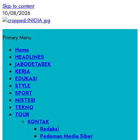
Skip to content
10/08/2026
Primary Menu
Home
HEADLINES
JABODETABEK
KERJA
EDUKASI
STYLE
SPORT
MISTERI
TEKNO
TOUR
KONTAK
Redaksi
Pedoman Media Siber