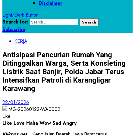
Disclaimer
Light/Dark Button
Search for:
Subscribe
KERJA
Antisipasi Pencurian Rumah Yang
Ditinggalkan Warga, Serta Konsleting
Listrik Saat Banjir, Polda Jabar Terus
Intensifkan Patroli di Karangligar
Karawang
22/01/2026
Like
Like
Love
Haha
Wow
Sad
Angry
Klikpos.net
– Kepolisian Daerah Jawa Barat terus