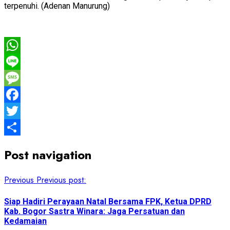
terpenuhi. (Adenan Manurung)
WhatsApp
Line
Message
Facebook
Twitter
Share
Post navigation
Previous
Previous post:
Siap Hadiri Perayaan Natal Bersama FPK, Ketua DPRD
Kab. Bogor Sastra Winara: Jaga Persatuan dan
Kedamaian