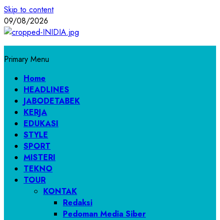
Skip to content
09/08/2026
Primary Menu
Home
HEADLINES
JABODETABEK
KERJA
EDUKASI
STYLE
SPORT
MISTERI
TEKNO
TOUR
KONTAK
Redaksi
Pedoman Media Siber