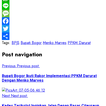
WhatsApp
Line
Message
Facebook
Twitter
Tags:
BPJS
Bupati Bogor
Menko Marves
PPKM Darurat
Share
Post navigation
Previous
Previous post:
Bupati Bogor Ikuti Rakor Implementasi PPKM Darurat
Dengan Menko Marves
Next
Next post:
Kades Tarikolot Inginkan Jalan Depan Pasar Citeureup