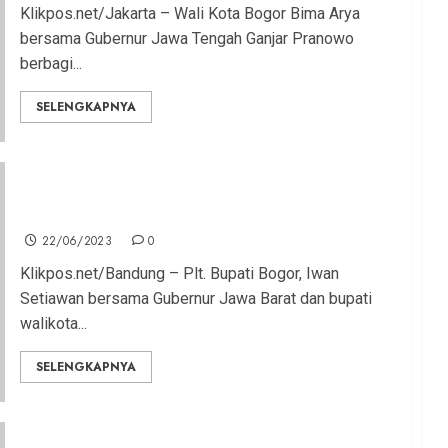
Klikpos.net/Jakarta – Wali Kota Bogor Bima Arya
bersama Gubernur Jawa Tengah Ganjar Pranowo
berbagi...
SELENGKAPNYA
Iwan Setiawan Tandatangani Kesepakatan
Komponen Pendanaan Pilkada Serentak 2024
22/06/2023
0
Klikpos.net/Bandung – Plt. Bupati Bogor, Iwan
Setiawan bersama Gubernur Jawa Barat dan bupati
walikota...
SELENGKAPNYA