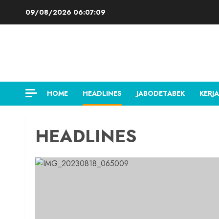
Skip
09/08/2026
06:07:09
to
content
HOME
HEADLINES
JABODETABEK
KERJA
HEADLINES