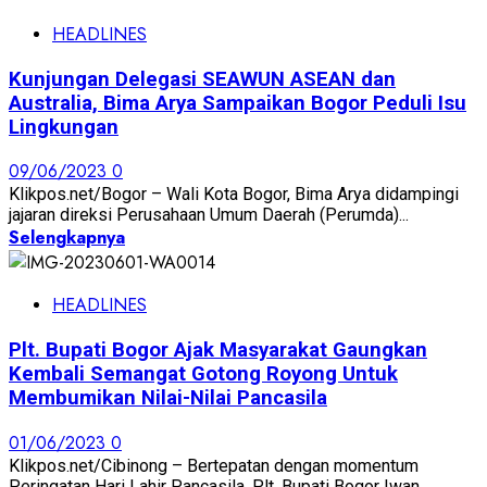
HEADLINES
Kunjungan Delegasi SEAWUN ASEAN dan
Australia, Bima Arya Sampaikan Bogor Peduli Isu
Lingkungan
09/06/2023
0
Klikpos.net/Bogor – Wali Kota Bogor, Bima Arya didampingi
jajaran direksi Perusahaan Umum Daerah (Perumda)...
Selengkapnya
HEADLINES
Plt. Bupati Bogor Ajak Masyarakat Gaungkan
Kembali Semangat Gotong Royong Untuk
Membumikan Nilai-Nilai Pancasila
01/06/2023
0
Klikpos.net/Cibinong – Bertepatan dengan momentum
Peringatan Hari Lahir Pancasila, Plt. Bupati Bogor Iwan