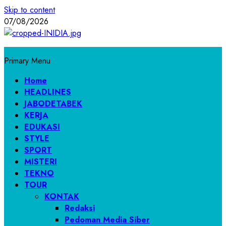
Skip to content
07/08/2026
Primary Menu
Home
HEADLINES
JABODETABEK
KERJA
EDUKASI
STYLE
SPORT
MISTERI
TEKNO
TOUR
KONTAK
Redaksi
Pedoman Media Siber