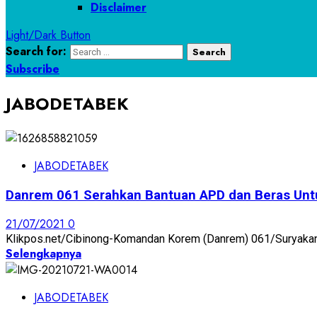
Disclaimer
Light/Dark Button
Search for:
Subscribe
JABODETABEK
JABODETABEK
Danrem 061 Serahkan Bantuan APD dan Beras Unt
21/07/2021
0
Klikpos.net/Cibinong-Komandan Korem (Danrem) 061/Suryakanca
Selengkapnya
JABODETABEK