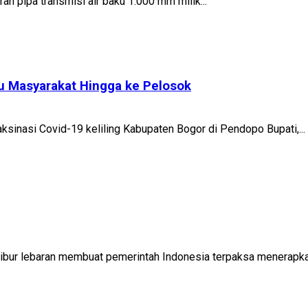
n pipa transmisi air baku 1.000 mm milik...
au Masyarakat Hingga ke Pelosok
sinasi Covid-19 keliling Kabupaten Bogor di Pendopo Bupati,...
ibur lebaran membuat pemerintah Indonesia terpaksa menerapkan