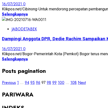
16/07/2021
0
Klikpos.net/Cibinong-Untuk mendorong percepatan pembangunan 
Selengkapnya
JABODETABEK
Dampingi Anggota DPR, Dedie Rachim Sampaikan 
16/07/2021
0
Klikpos.net/Bogor-Pemerintah Kota (Pemkot) Bogor terus mengam
Selengkapnya
Posts pagination
Previous
1
…
94
95
96
97
98
99
100
…
108
Next
PARIWARA
INDEKS