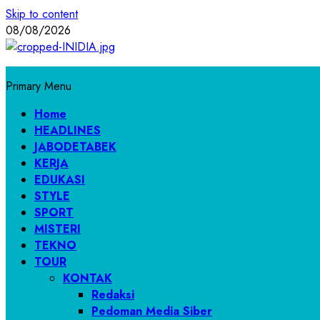
Skip to content
08/08/2026
Primary Menu
Home
HEADLINES
JABODETABEK
KERJA
EDUKASI
STYLE
SPORT
MISTERI
TEKNO
TOUR
KONTAK
Redaksi
Pedoman Media Siber