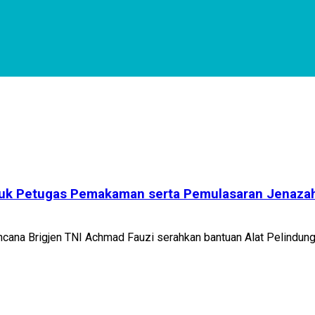
uk Petugas Pemakaman serta Pemulasaran Jenazah
na Brigjen TNI Achmad Fauzi serahkan bantuan Alat Pelindung D