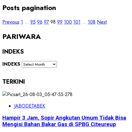
Posts pagination
Previous
1
…
95
96
97
98
99
100
101
…
108
Next
PARIWARA
INDEKS
INDEKS
TERKINI
JABODETABEK
Hampir 3 Jam, Sopir Angkutan Umum Tidak Bisa
Mengisi Bahan Bakar Gas di SPBG Citeureup