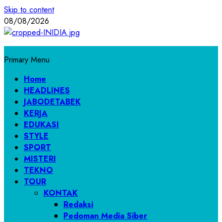
Skip to content
08/08/2026
Primary Menu
Home
HEADLINES
JABODETABEK
KERJA
EDUKASI
STYLE
SPORT
MISTERI
TEKNO
TOUR
KONTAK
Redaksi
Pedoman Media Siber