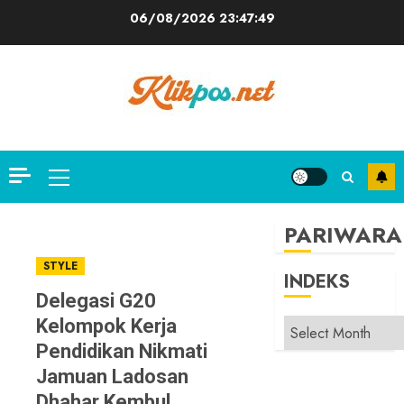
Skip
06/08/2026
23:47:50
to
content
Primary
Menu
PARIWARA
STYLE
INDEKS
Delegasi G20
Kelompok Kerja
INDEKS
Pendidikan Nikmati
Jamuan Ladosan
Dhahar Kembul