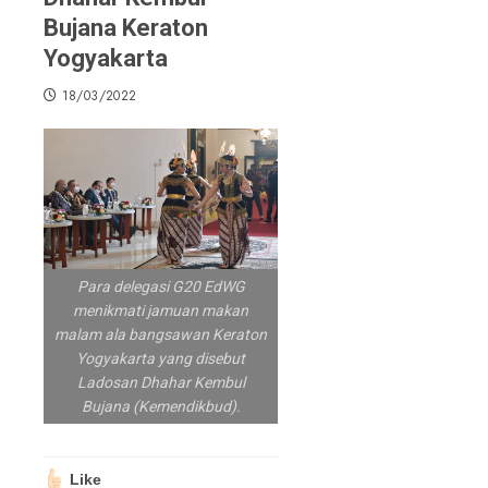
Bujana Keraton
Yogyakarta
18/03/2022
Para delegasi G20 EdWG
menikmati jamuan makan
malam ala bangsawan Keraton
Yogyakarta yang disebut
Ladosan Dhahar Kembul
Bujana (Kemendikbud).
Like