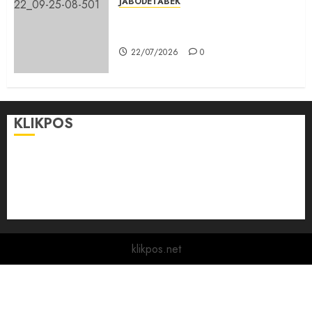
JABODETABEK
Karang Taruna, Agen Informasi
Pemerintah kepada Masyarakat
22/07/2026
0
KLIKPOS
Disclaimer
KONTAK
Pedoman Media Siber
Redaksi
klikpos.net