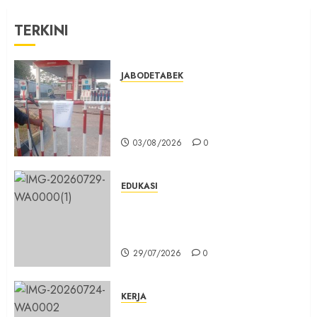
Diri
Anak
TERKINI
02/01/2025
0
JABODETABEK
Hampir 3 Jam, Sopir Angkutan
Umum Tidak Bisa Mengisi Bahan
Bakar Gas di SPBG Citeureup
03/08/2026
0
EDUKASI
Masuk Program Sekolah Maung,
SMKN 1 Cibinong Siap Cetak 704
Siswa Baru Jadi Manusia Unggul
29/07/2026
0
KERJA
Belum Lama Dibangun Jalan