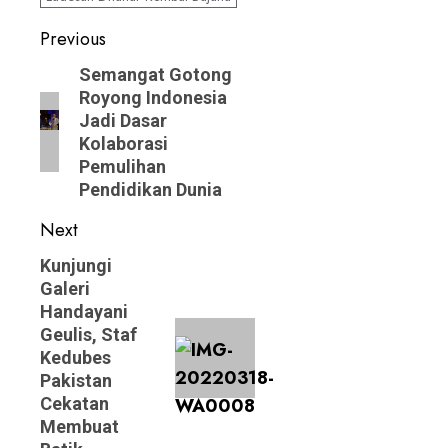
Post
Previous
navigation
Previous
Semangat Gotong
Royong Indonesia
post:
Jadi Dasar
Kolaborasi
Pemulihan
Pendidikan Dunia
Next
Next
Kunjungi
Galeri
post:
Handayani
Geulis, Staf
Kedubes
Pakistan
Cekatan
Membuat