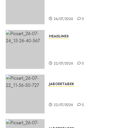
Beton di Lingkungan Kelurahan
Pabuaran Cibinong Sudah Retak
24/07/2026
0
HEADLINES
Sinergi Menuju Indonesia Emas,
Majelis Umat Kristen Indonesia
(MUKI) Gelar Munas III di Jakarta
22/07/2026
0
JABODETABEK
DPD PSI Kab. Bogor Optimistis
Lolos Verifikasi Faktual
22/07/2026
0