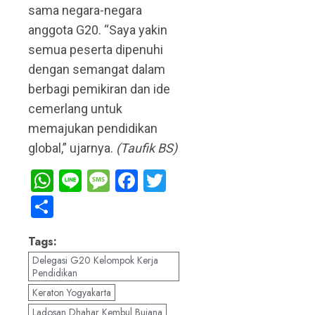
sama negara-negara
anggota G20. “Saya yakin
semua peserta dipenuhi
dengan semangat dalam
berbagi pemikiran dan ide
cemerlang untuk
memajukan pendidikan
global,” ujarnya.
(Taufik BS)
WhatsApp
Line
Message
Facebook
Twitter
Share
Tags:
Delegasi G20 Kelompok Kerja
Pendidikan
Keraton Yogyakarta
Ladosan Dhahar Kembul Bujana