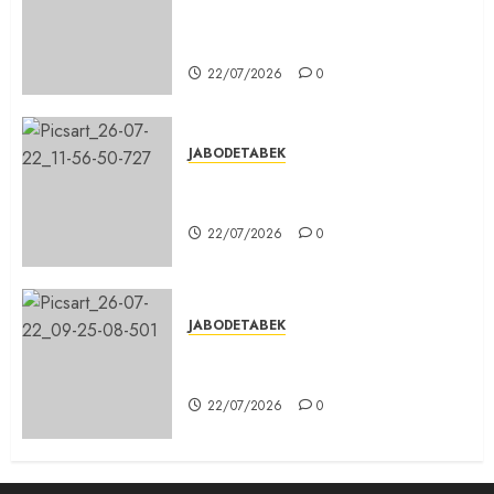
Majelis Umat Kristen Indonesia
(MUKI) Gelar Munas III di Jakarta
22/07/2026
0
JABODETABEK
DPD PSI Kab. Bogor Optimistis
Lolos Verifikasi Faktual
22/07/2026
0
JABODETABEK
Karang Taruna, Agen Informasi
Pemerintah kepada Masyarakat
22/07/2026
0