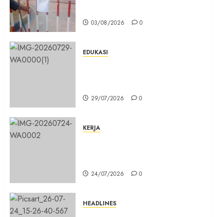
Bakar Gas di SPBG Citeureup
03/08/2026
0
EDUKASI
Masuk Program Sekolah Maung,
SMKN 1 Cibinong Siap Cetak 704
Siswa Baru Jadi Manusia Unggul
29/07/2026
0
KERJA
Belum Lama Dibangun Jalan
Beton di Lingkungan Kelurahan
Pabuaran Cibinong Sudah Retak
24/07/2026
0
HEADLINES
Sinergi Menuju Indonesia Emas,