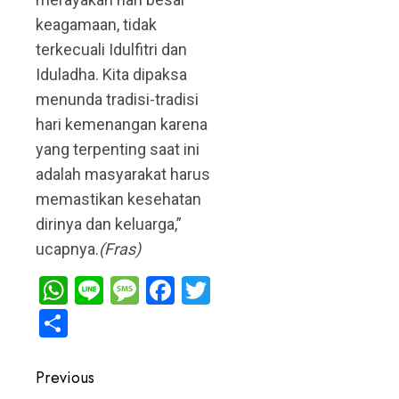
keagamaan, tidak
terkecuali Idulfitri dan
Iduladha. Kita dipaksa
menunda tradisi-tradisi
hari kemenangan karena
yang terpenting saat ini
adalah masyarakat harus
memastikan kesehatan
dirinya dan keluarga,”
ucapnya.
(Fras)
WhatsApp
Line
Message
Facebook
Twitter
Share
Post
Previous