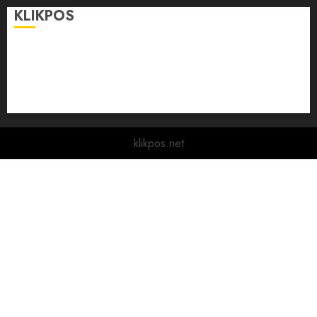
KLIKPOS
Disclaimer
KONTAK
Pedoman Media Siber
Redaksi
klikpos.net