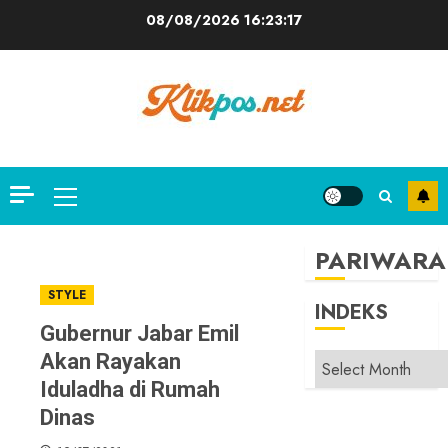
Skip
08/08/2026
16:23:17
to
content
Primary
Menu
PARIWARA
STYLE
INDEKS
Gubernur Jabar Emil
Akan Rayakan
INDEKS
Iduladha di Rumah
Dinas