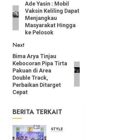
navigation
Previous
Ade Yasin : Mobil
Vaksin Keliling Dapat
post:
Menjangkau
Masyarakat Hingga
ke Pelosok
Next
Next
Bima Arya Tinjau
Kebocoran Pipa Tirta
post:
Pakuan di Area
Double Track,
Perbaikan Ditarget
Cepat
BERITA TERKAIT
STYLE
Sosok