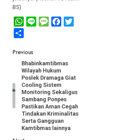
BS)
WhatsApp
Line
Message
Facebook
Twitter
Share
Post
Previous
navigation
Previous
Bhabinkamtibmas
Wilayah Hukum
post:
Poslek Dramaga Giat
Cooling Sistem
Monitoring Sekaligus
Sambang Ponpes
Pastikan Aman Cegah
Tindakan Kriminalitas
Serta Gangguan
Kamtibmas lainnya