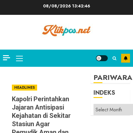
Skip
08/08/2026
13:42:46
to
content
Primary
Menu
PARIWARA
HEADLINES
INDEKS
Kapolri Perintahkan
Jajaran Antisipasi
INDEKS
Kejahatan di Sekitar
Stasiun Agar
Pemudik Aman dan