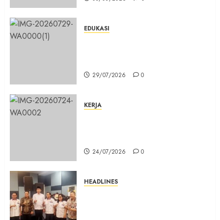
EDUKASI
Masuk Program Sekolah Maung,
SMKN 1 Cibinong Siap Cetak 704
Siswa Baru Jadi Manusia Unggul
29/07/2026
0
KERJA
Belum Lama Dibangun Jalan
Beton di Lingkungan Kelurahan
Pabuaran Cibinong Sudah Retak
24/07/2026
0
HEADLINES
Sinergi Menuju Indonesia Emas,
Majelis Umat Kristen Indonesia
(MUKI) Gelar Munas III di Jakarta