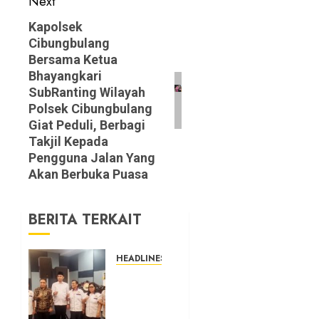
Next
Next
Kapolsek
Cibungbulang
post:
Bersama Ketua
Bhayangkari
SubRanting Wilayah
Polsek Cibungbulang
Giat Peduli, Berbagi
Takjil Kepada
Pengguna Jalan Yang
Akan Berbuka Puasa
BERITA TERKAIT
HEADLINES
Sinergi
Menuju
Indonesia