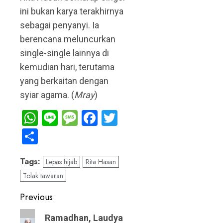
ini bukan karya terakhirnya
sebagai penyanyi. Ia
berencana meluncurkan
single-single lainnya di
kemudian hari, terutama
yang berkaitan dengan
syiar agama. (
Mray
)
WhatsApp
Line
Message
Facebook
Twitter
Share
Tags:
Lepas hijab
Rita Hasan
Tolak tawaran
Post
Previous
navigation
Previous
Ramadhan, Laudya