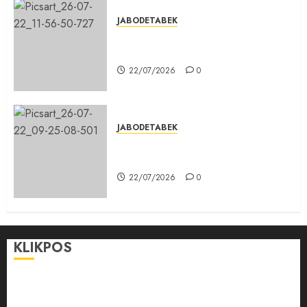
JABODETABEK
DPD PSI Kab. Bogor Optimistis
Lolos Verifikasi Faktual
22/07/2026
0
JABODETABEK
Karang Taruna, Agen Informasi
Pemerintah kepada Masyarakat
22/07/2026
0
KLIKPOS
Disclaimer
KONTAK