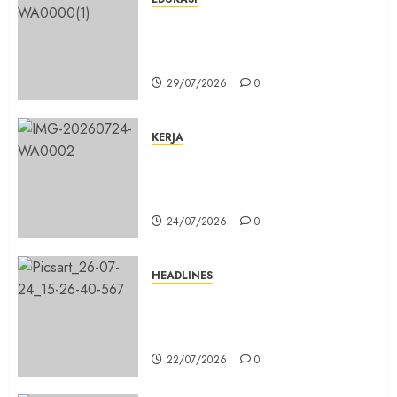
Masuk Program Sekolah Maung,
SMKN 1 Cibinong Siap Cetak 704
Siswa Baru Jadi Manusia Unggul
29/07/2026
0
KERJA
Belum Lama Dibangun Jalan
Beton di Lingkungan Kelurahan
Pabuaran Cibinong Sudah Retak
24/07/2026
0
HEADLINES
Sinergi Menuju Indonesia Emas,
Majelis Umat Kristen Indonesia
(MUKI) Gelar Munas III di Jakarta
22/07/2026
0