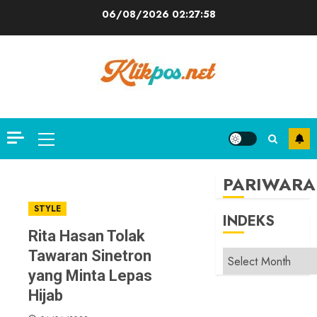
Skip
06/08/2026
02:27:58
to
content
Primary
Menu
PARIWARA
STYLE
INDEKS
Rita Hasan Tolak
Tawaran Sinetron
INDEKS
yang Minta Lepas
Hijab