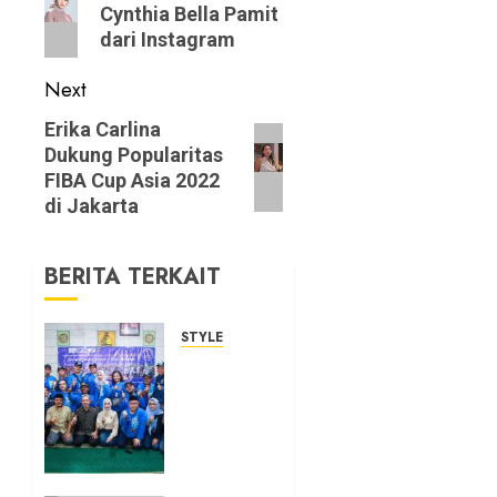
post:
Cynthia Bella Pamit
dari Instagram
Next
Next
Erika Carlina
Dukung Popularitas
post:
FIBA Cup Asia 2022
di Jakarta
BERITA TERKAIT
STYLE
Sosok
Dedie
Rachim
di Mata
Warga
Kampung