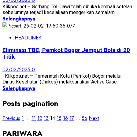
05/02/2025
0
Klikpos.net – Gerbang Tol Ciawi telah dibuka kembali setelah
sebelumnya terjadi kecelakaan mengerikan semalam...
Selengkapnya
HEADLINES
Eliminasi TBC, Pemkot Bogor Jemput Bola di 20
Titik
02/02/2025
0
Klikpos.net – Pemerintah Kota (Pemkot) Bogor melalui
Dinas Kesehatan (Dinkes) melaksanakan ‘Active Case...
Selengkapnya
Posts pagination
Previous
1
…
11
12
13
14
15
16
17
…
56
Next
PARIWARA