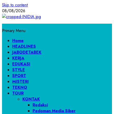
Skip to content
08/08/2026
Primary Menu
Home
HEADLINES
JABODETABEK
KERJA
EDUKASI
STYLE
SPORT
MISTERI
TEKNO
TOUR
KONTAK
Redaksi
Pedoman Media Siber