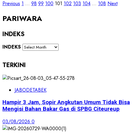
Previous
1
…
98
99
100
101
102
103
104
…
108
Next
PARIWARA
INDEKS
INDEKS
TERKINI
JABODETABEK
Hampir 3 Jam, Sopir Angkutan Umum Tidak Bisa
Mengisi Bahan Bakar Gas di SPBG Citeureup
03/08/2026
0