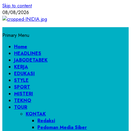
Skip to content
08/08/2026
Primary Menu
Home
HEADLINES
JABODETABEK
KERJA
EDUKASI
STYLE
SPORT
MISTERI
TEKNO
TOUR
KONTAK
Redaksi
Pedoman Media Siber